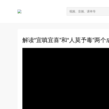
解读“宜嗔宜喜”和“人莫予毒”两