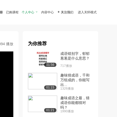
注册
已购课程
个人中心

内容中心

关注我们
进入关怀模式
为你推荐
394 播放
成语错别字，郁郁
葱葱是什么意思？
01:56
717播放
趣味猜成语，千和
万组成的，你能写
出...
01:15
1326播放
趣味成语之最，猜
成语你能都猜对
吗？
01:21
1990播放