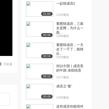
一起猜成语2
01:00
1194播放
看图猜成语，三面
全是网，为什么一
面...
00:48
1388播放
看图猜成语，一天
走了一千了，能猜
出...
00:16
1029播放
手机看
何以中国丨成语里
的中国·洛阳纸贵
06:15
1217播放
成语之“最”
00:49
1305播放
这些成语你能填对