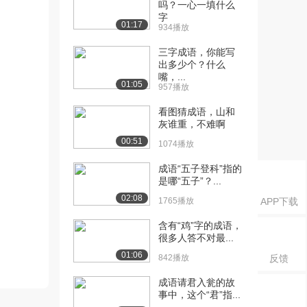
吗？一心一填什么
字
01:17
934播放
三字成语，你能写
出多少个？什么
嘴，...
01:05
957播放
看图猜成语，山和
灰谁重，不难啊
00:51
1074播放
成语“五子登科”指的
是哪“五子”？...
02:08
1765播放
APP下载
含有“鸡”字的成语，
很多人答不对最...
01:06
842播放
反馈
成语请君入瓮的故
事中，这个“君”指...