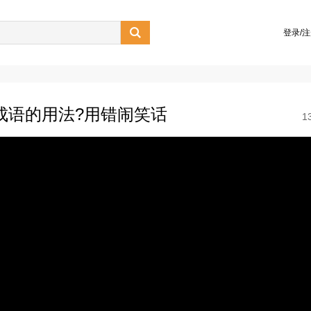

登录/
个成语的用法?用错闹笑话
1