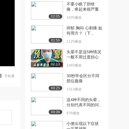
不要小瞧了胆绞
痛，疼起来很严重
02:05
1435播放
抑郁 胸闷 心刺痛 如
何用方？（下...
01:56
1125播放
头晕不是这5种情况
一般不用过度担心
02:13
1465播放
30秒学会区分不同
手机看
部位腹痛
00:25
1313播放
这4种不同的头晕，
分别代表不同的问...
00:08
876播放
小便出现以下症状
一定要就医