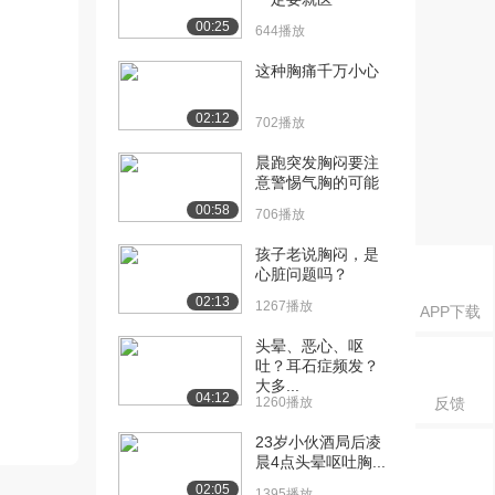
00:25
644播放
这种胸痛千万小心
02:12
702播放
晨跑突发胸闷要注
意警惕气胸的可能
00:58
706播放
孩子老说胸闷，是
心脏问题吗？
02:13
1267播放
APP下载
头晕、恶心、呕
吐？耳石症频发？
大多...
04:12
1260播放
反馈
23岁小伙酒局后凌
晨4点头晕呕吐胸...
02:05
1395播放