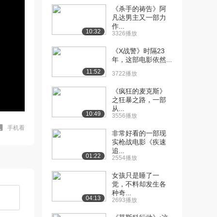
《杀手的祷告》阿
凡达男主又一部力
作...
10:32
3326播放
《X战警》时隔23
年，这部电影依然...
11:52
3722播放
《疯狂的麦克斯》
之狂暴之路，一部
从...
10:49
3556播放
手机看
非常好看的一部现
实枪战电影《疾速
追...
01:22
2554播放
女孩只是睡了一
觉，不料却发生各
种奇...
04:13
2693播放