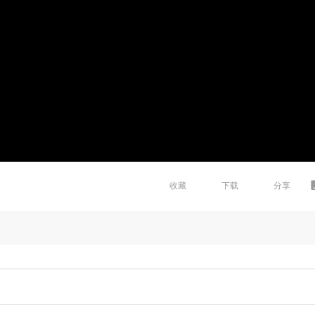
收藏
下载
分享