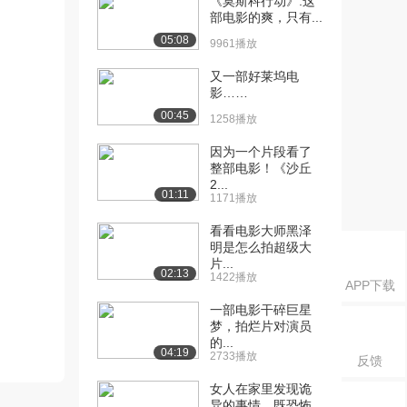
《莫斯科行动》:这
部电影的爽，只有...
05:08
9961播放
又一部好莱坞电
影……
00:45
1258播放
因为一个片段看了
整部电影！《沙丘
2...
01:11
1171播放
看看电影大师黑泽
明是怎么拍超级大
片...
02:13
1422播放
APP下载
一部电影干碎巨星
梦，拍烂片对演员
的...
04:19
2733播放
反馈
女人在家里发现诡
异的事情，既恐怖