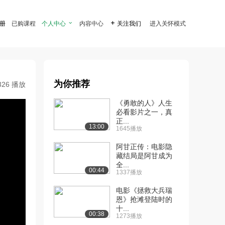
注册
已购课程
个人中心

内容中心

关注我们
进入关怀模式
为你推荐
326 播放
《勇敢的人》人生
必看影片之一，真
正...
13:00
1645播放
阿甘正传：电影隐
藏结局是阿甘成为
全...
00:44
1337播放
电影《拯救大兵瑞
恩》抢滩登陆时的
十...
00:38
1273播放