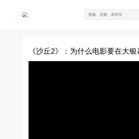
《沙丘2》：为什么电影要在大银