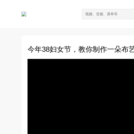
今年38妇女节，教你制作一朵布