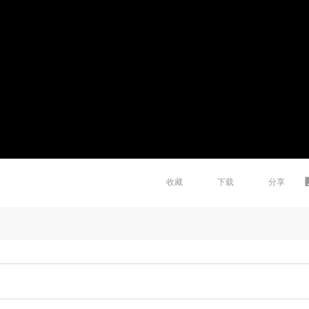
收藏
下载
分享