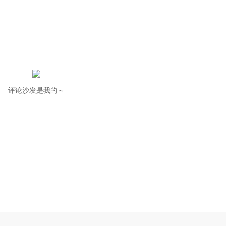
评论沙发是我的～