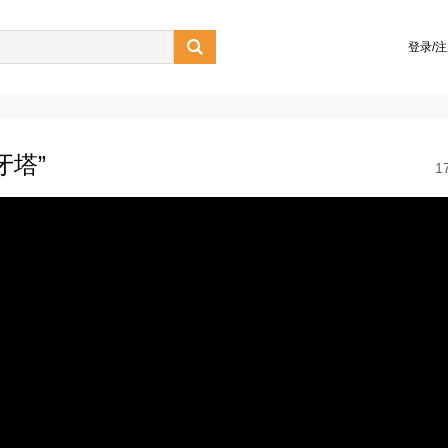

登录/
牙塔”
1