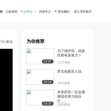
注册
已购课程
个人中心

内容中心

关注我们
进入关怀模式
为你推荐
726 播放
为了保护你，鸡皮
疙瘩有多努力？
01:07
1.0万播放
昇生创新百人说
03:19
1342播放
未来的你一定会感
谢现在努力的自
己，...
03:25
2303播放