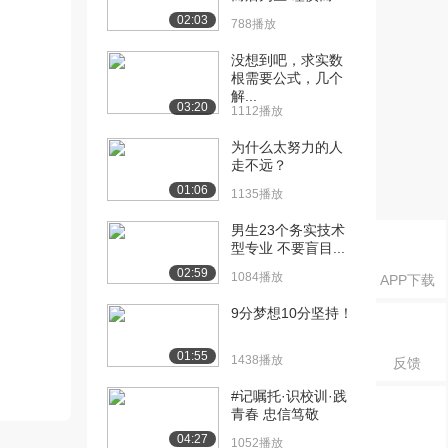
02:03
788播放
没想到吧，求实数
根需要公式，几个
解...
03:20
1112播放
为什么太努力的人
走不远？
01:06
1135播放
男生23个务实技术
型专业 不要盲目...
02:59
1084播放
APP下载
9分梦想10分坚持！
01:55
1438播放
反馈
#记嘱托·识校训·践
青春 忠信笃敬
04:27
1052播放