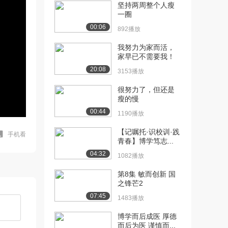
坚持两周整个人瘦
一圈
00:06
892播放
我努力为家而活，
家早已不需要我！
20:08
3153播放
很努力了，但还是
瘦的慢
00:44
1190播放
【记嘱托·识校训·践
手机看
青春】博学笃志...
04:32
1082播放
第8集 敏而创新 国
之锋芒2
07:45
1483播放
博学而后成医 厚德
而后为医 谨慎而...