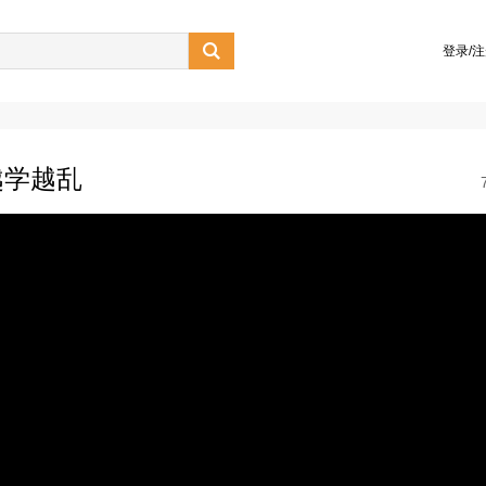

登录/
越学越乱