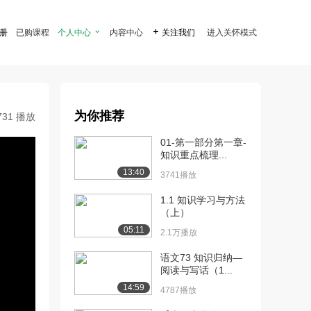
注册
已购课程
个人中心

内容中心

关注我们
进入关怀模式
为你推荐
731 播放
01-第一部分第一章-
知识重点梳理...
13:40
3741播放
1.1 知识学习与方法
（上）
05:11
2.1万播放
语文73 知识归纳—
阅读与写话（1...
14:59
4787播放