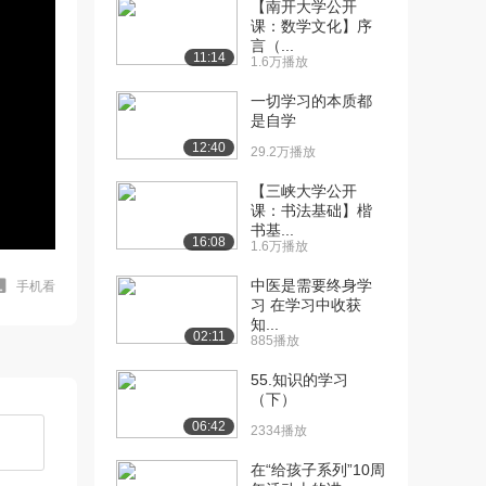
【南开大学公开
课：数学文化】序
言（...
11:14
1.6万播放
一切学习的本质都
是自学
12:40
29.2万播放
【三峡大学公开
课：书法基础】楷
书基...
16:08
1.6万播放
中医是需要终身学
手机看
习 在学习中收获
知...
02:11
885播放
55.知识的学习
（下）
06:42
2334播放
在“给孩子系列”10周