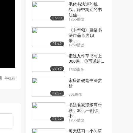
毛体书法迷的挑
战，静中寓动的书
法佳...
05:00
1255播放
《中华颂》巨幅书
法作品长达18
米，...
01:42
1269播放
把这九件草书写上
300遍，你再说超...
02:36
1560播放
手机看
宋庆龄硬笔书法赏
析
02:57
661播放
书法名家现场写对
联，30元一副供
不...
01:22
1265播放
每天练习一小句草