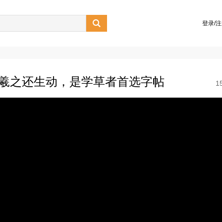

登录/
王羲之还生动，是学草者首选字帖
1