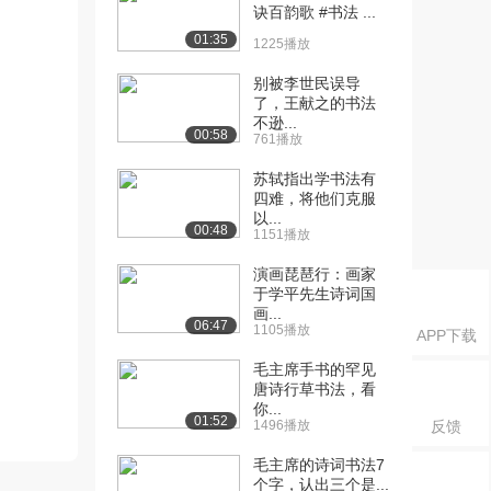
诀百韵歌 #书法 ...
01:35
1225播放
别被李世民误导
了，王献之的书法
不逊...
00:58
761播放
苏轼指出学书法有
四难，将他们克服
以...
00:48
1151播放
演画琵琶行：画家
于学平先生诗词国
画...
06:47
1105播放
APP下载
毛主席手书的罕见
唐诗行草书法，看
你...
01:52
1496播放
反馈
毛主席的诗词书法7
个字，认出三个是...