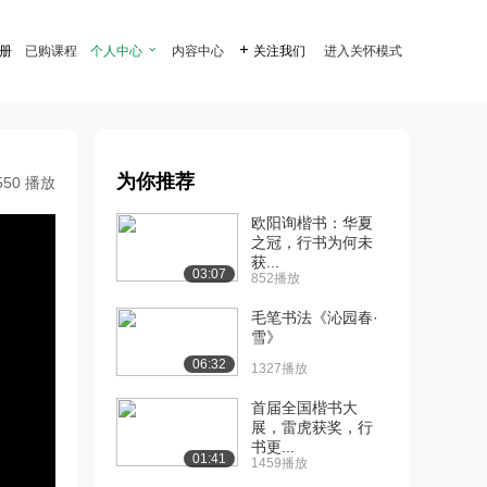
注册
已购课程
个人中心

内容中心

关注我们
进入关怀模式
为你推荐
550 播放
欧阳询楷书：华夏
之冠，行书为何未
获...
03:07
852播放
毛笔书法《沁园春·
雪》
06:32
1327播放
首届全国楷书大
展，雷虎获奖，行
书更...
01:41
1459播放