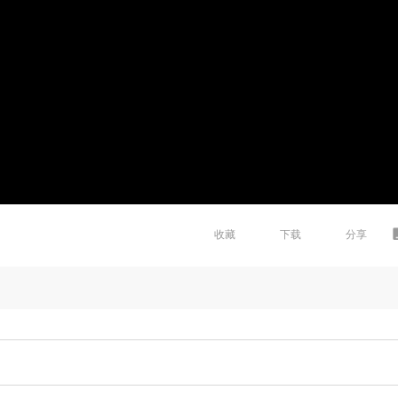
收藏
下载
分享