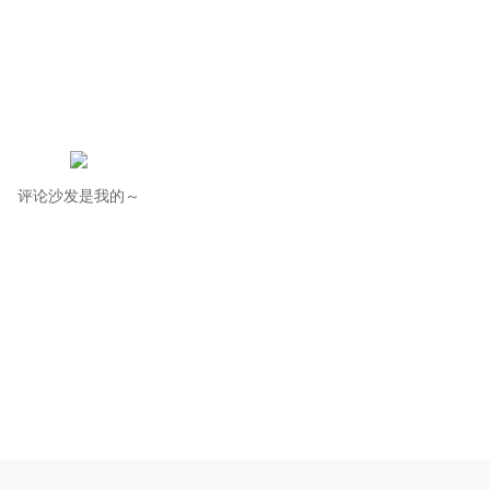
评论沙发是我的～