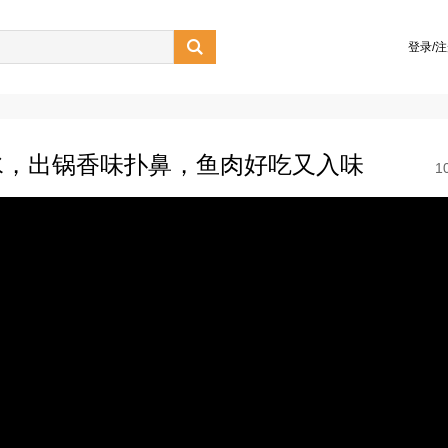

登录/
水，出锅香味扑鼻，鱼肉好吃又入味
1