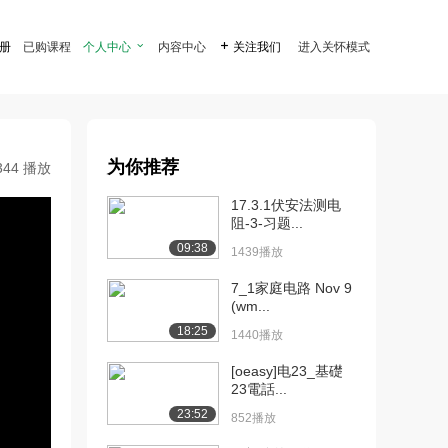
注册
已购课程
个人中心

内容中心

关注我们
进入关怀模式
为你推荐
344 播放
17.3.1伏安法测电
阻-3-习题...
09:38
1439播放
7_1家庭电路 Nov 9
(wm...
18:25
1440播放
[oeasy]电23_基礎
23電話...
23:52
852播放