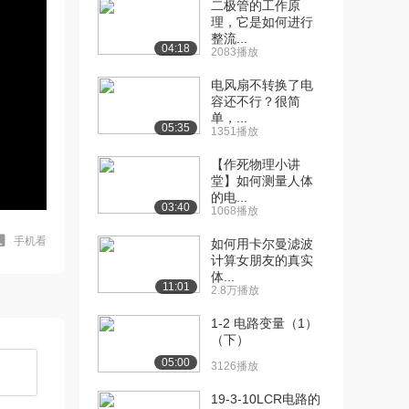
二极管的工作原
理，它是如何进行
整流...
04:18
2083播放
电风扇不转换了电
容还不行？很简
单，...
05:35
1351播放
【作死物理小讲
堂】如何测量人体
的电...
03:40
1068播放
手机看
如何用卡尔曼滤波
计算女朋友的真实
体...
11:01
2.8万播放
1-2 电路变量（1）
（下）
05:00
3126播放
19-3-10LCR电路的