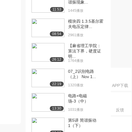
谐振现象...
11:53
1445播放
模块四 1.3.5基尔霍
夫电压定律...
08:54
2961播放
【麻省理工学院：
算法下界，硬度证
明...
26:12
1764播放
07_2识别电路
（上） Nov 1...
22:19
1320播放
APP下载
电路+电磁
场-3（中）
13:30
1031播放
反馈
第5讲 简谐振动
1（下）