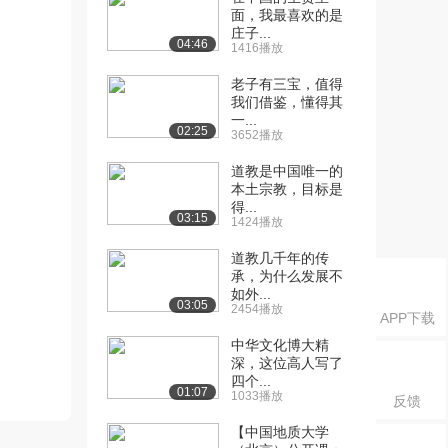
面，我最喜欢的是
庄子...
04:46
1416播放
老子有三宝，值得
我们借鉴，懂得其
一...
02:25
3652播放
道教是中国唯一的
本土宗教，目标是
得...
03:15
1424播放
道教几千年的传
承，为什么发展不
如外...
03:05
2454播放
APP下载
中华文化博大精
深，这位高人写了
四个...
01:07
1033播放
反馈
【中国地质大学