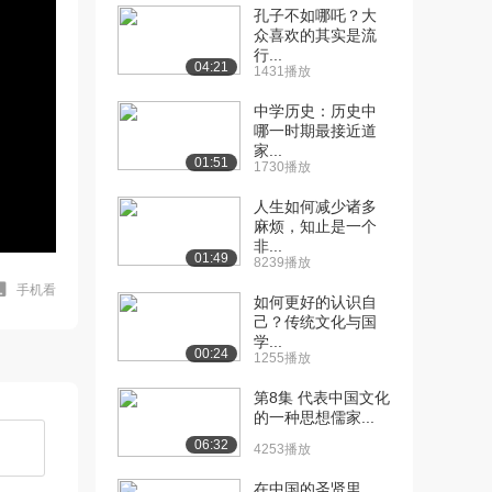
孔子不如哪吒？大
众喜欢的其实是流
行...
04:21
1431播放
中学历史：历史中
哪一时期最接近道
家...
01:51
1730播放
人生如何减少诸多
麻烦，知止是一个
非...
01:49
8239播放
手机看
如何更好的认识自
己？传统文化与国
学...
00:24
1255播放
第8集 代表中国文化
的一种思想儒家...
06:32
4253播放
在中国的圣贤里