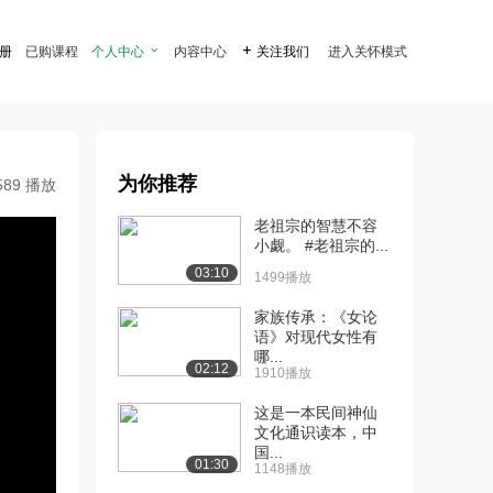
注册
已购课程
个人中心

内容中心

关注我们
进入关怀模式
为你推荐
589 播放
老祖宗的智慧不容
小觑。 #老祖宗的...
03:10
1499播放
家族传承：《女论
语》对现代女性有
哪...
02:12
1910播放
这是一本民间神仙
文化通识读本，中
国...
01:30
1148播放