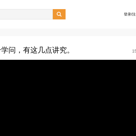

登录/
个学问，有这几点讲究。
1