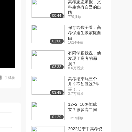
高考志愿填报，文
科生也有自己的出
路
00:44
779播放
保存给孩子看：高
考保送生谈家庭自
由
01:08
1624播放
有同学跟我说，他
发现了高考的漏
洞？...
03:33
8.6万播放
手机看
高考结束玩三个
月？不如做这7件
事！...
03:48
3.7万播放
12+2=10怎能成
立？很多高二同...
01:29
1357播放
2022辽宁中高考资