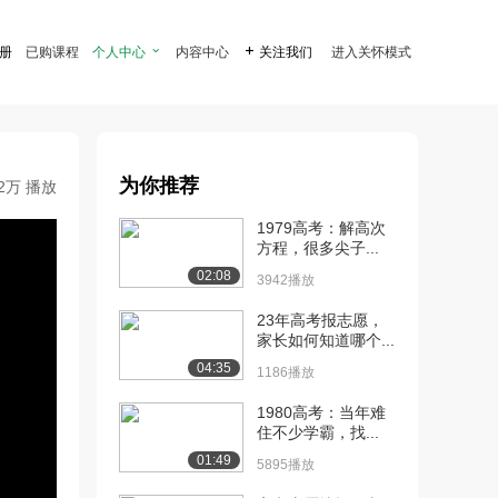
注册
已购课程
个人中心

内容中心

关注我们
进入关怀模式
为你推荐
.2万 播放
1979高考：解高次
方程，很多尖子...
02:08
3942播放
23年高考报志愿，
家长如何知道哪个...
04:35
1186播放
1980高考：当年难
住不少学霸，找...
01:49
5895播放