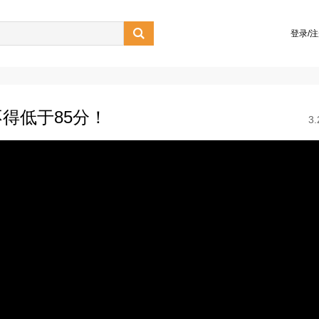

登录/
得低于85分！
3