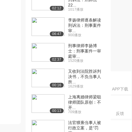
22...
02:12
1017播放
李扬律师逐条解读
刑诉法：刑事案件
审...
06:47
900播放
刑事律师李扬博
士：刑事案件一审
庭审...
02:37
1520播放
又收到法院胜诉判
决书，不负当事人
所...
00:16
1629播放
APP下载
上海离婚律师梁聪
律师团队原创：不
开...
00:13
709播放
反馈
法官猥亵当事人被
行政立案，是“罚