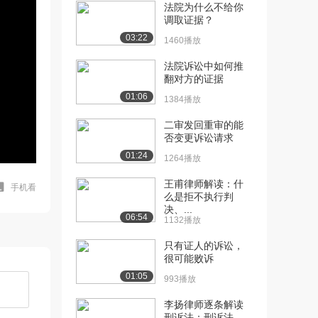
法院为什么不给你
调取证据？
03:22
1460播放
法院诉讼中如何推
翻对方的证据
01:06
1384播放
二审发回重审的能
否变更诉讼请求
01:24
1264播放
王甫律师解读：什
手机看
么是拒不执行判
决、...
06:54
1132播放
只有证人的诉讼，
很可能败诉
01:05
993播放
李扬律师逐条解读
刑诉法：刑诉法