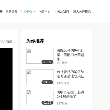
注册
已购课程
个人中心

内容中心

关注我们
进入关怀模式
为你推荐
738 播放
法院认可的6种证
据！原配们收藏起
来...
01:40
597播放
自行委托的鉴定结
论可否被法院采信
03:05
1422播放
明明有证据，起诉
2+1居然输了!
01:05
787播放