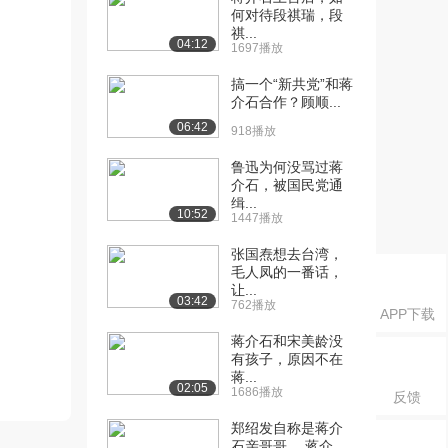
何对待段祺瑞，段
祺...
04:12
1697播放
搞一个“新共党”和蒋
介石合作？顾顺...
06:42
918播放
鲁迅为何没骂过蒋
介石，被国民党通
缉...
10:52
1447播放
张国焘想去台湾，
毛人凤的一番话，
让...
03:42
762播放
APP下载
蒋介石和宋美龄没
有孩子，原因不在
蒋...
02:05
1686播放
反馈
郑绍发自称是蒋介
石亲哥哥， 蒋介