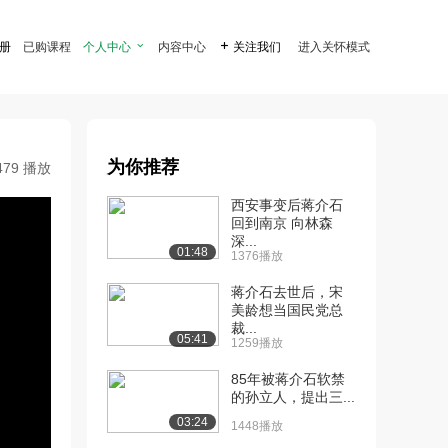
注册
已购课程
个人中心

内容中心

关注我们
进入关怀模式
为你推荐
479 播放
西安事变后蒋介石
回到南京 向林森
深...
01:48
1376播放
蒋介石去世后，宋
美龄想当国民党总
裁...
05:41
1259播放
85年被蒋介石软禁
的孙立人，提出三...
03:24
1448播放