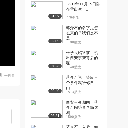
1890年11月15日陈
布雷出生，...
01:59
776播放
蒋介石的名字是怎
么来的？我们是不
是...
02:09
1198播放
张学良临终前，说
出西安事变背后的
秘...
07:28
1140播放
手机看
蒋介石说：答应三
个条件就给你自
由，...
02:49
1573播放
西安事变期间，蒋
介石闹绝食？杨虎
城...
02:21
1590播放
蒋介石上台后，如