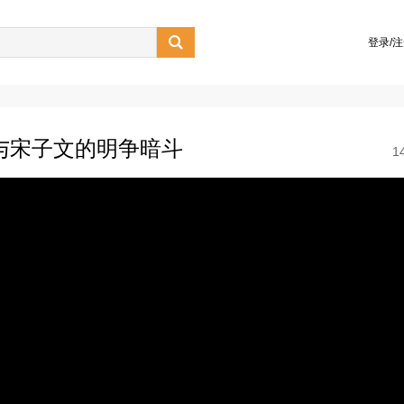

登录/
与宋子文的明争暗斗
1