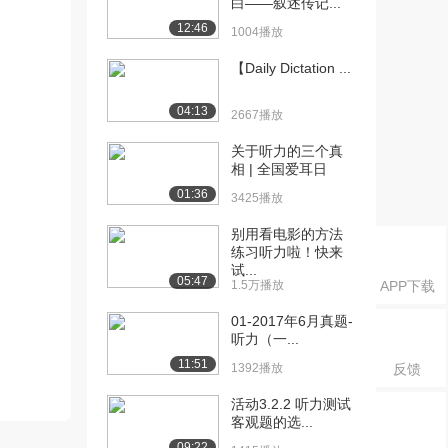
白——叙述传记...
12:46
1004播放
【Daily Dictation ...
04:13
2667播放
关于听力的三个真
相 | 全国爱耳日
01:36
3425播放
别用看电影的方法
练习听力啦！快来
试...
05:47
1.5万播放
APP下载
01-2017年6月真题-
听力（一...
11:51
1392播放
反馈
活动3.2.2 听力测试
客观题的选...
09:22