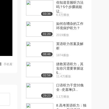
你知道音频听力法
吗？5个步骤就能
让...
03:36
6.3万播放
如何在嘈杂的工作
环境保护听力？
01:20
2019播放
英语听力答案及解
析
06:46
1874播放
拯救英语听力，其
手机看
实你只需要掌握这
5...
02:58
11.4万播放
口语听力干货33集
全 -史嘉琳(3...
29:23
1.1万播放
8.高考英语听力：独