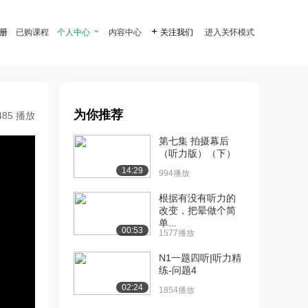
注册
已购课程
个人中心

内容中心

关注我们
进入关怀模式
为你推荐
485 播放
第七集 拍摄幕后
（听力版）（下）
14:29
994播放
根据有没有听力的
改变，把晕做个简
单...
00:53
1577播放
N1一题四听|听力精
练-问题4
02:24
1854播放