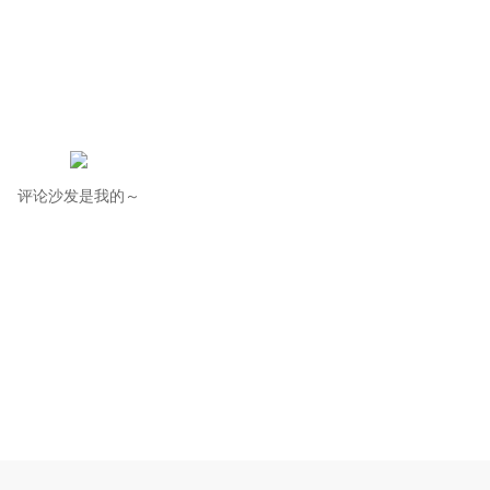
评论沙发是我的～