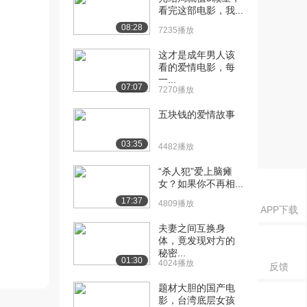
看完这部电影，我...
08:28
7235播放
这才是成年男人该
看的爱情电影，每
一...
07:07
7270播放
五块钱的爱情故事
03:35
4482播放
“杀人犯”爱上脑瘫
女？如果你不再相...
17:37
4809播放
APP下载
夫妻之间互换身
体，竟发现对方的
秘密...
01:30
4024播放
反馈
题材大胆的国产电
影，台湾底层女孩