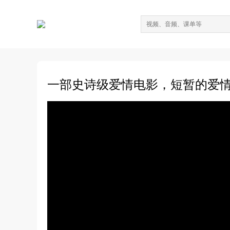
一部史诗级爱情电影，短暂的爱