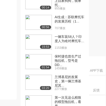
上自家狗狗，骑摩
托...
00:14
955播放
AI生成：苏联摩托车
的发展历程（1...
00:56
707播放
一辆车装58人？印
度人为啥对摩托车...
15:53
1153播放
保时捷也曾生产过
拖拉机，型号是
DD...
01:54
1459播放
APP下载
兰博基尼的发展
史，第一辆兰博基
尼其...
03:20
2277播放
反馈
第一次见这么精致
的模型拖拉机，看