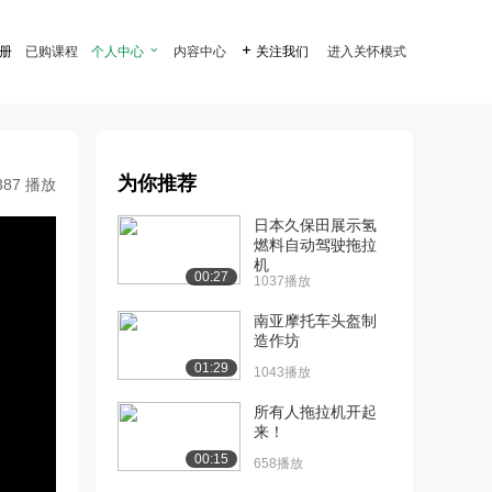
注册
已购课程
个人中心

内容中心

关注我们
进入关怀模式
为你推荐
387 播放
日本久保田展示氢
燃料自动驾驶拖拉
机
00:27
1037播放
南亚摩托车头盔制
造作坊
01:29
1043播放
所有人拖拉机开起
来！
00:15
658播放