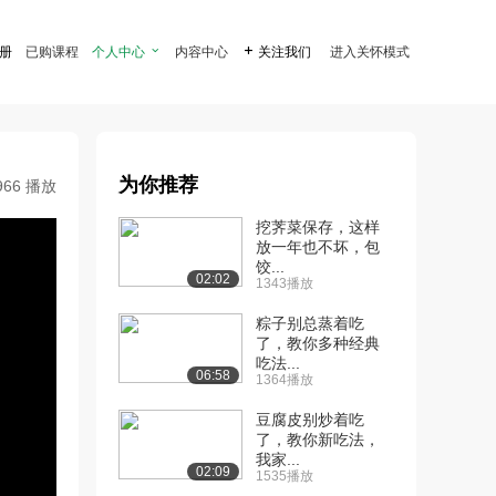
注册
已购课程
个人中心

内容中心

关注我们
进入关怀模式
为你推荐
966 播放
挖荠菜保存，这样
放一年也不坏，包
饺...
02:02
1343播放
粽子别总蒸着吃
了，教你多种经典
吃法...
06:58
1364播放
豆腐皮别炒着吃
了，教你新吃法，
我家...
02:09
1535播放