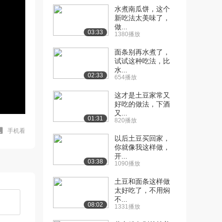
水煮南瓜饼，这个
新吃法太美味了，
做...
03:33
1380播放
面条别再水煮了，
试试这种吃法，比
水...
02:33
654播放
这才是土豆家常又
好吃的做法，下酒
又...
01:31
820播放
手机看
以后土豆买回家，
你就像我这样做，
开...
03:38
1090播放
土豆和面条这样做
太好吃了，不用焖
不...
08:02
1331播放