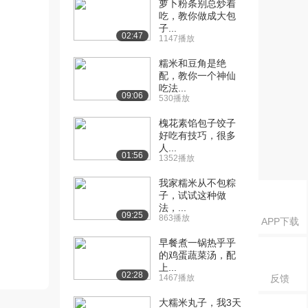
萝卜粉条别总炒着
吃，教你做成大包
子...
02:47
1147播放
糯米和豆角是绝
配，教你一个神仙
吃法...
09:06
530播放
槐花素馅包子饺子
好吃有技巧，很多
人...
01:56
1352播放
我家糯米从不包粽
子，试试这种做
法，...
09:25
863播放
APP下载
早餐煮一锅热乎乎
的鸡蛋蔬菜汤，配
上...
02:28
1467播放
反馈
大糯米丸子，我3天