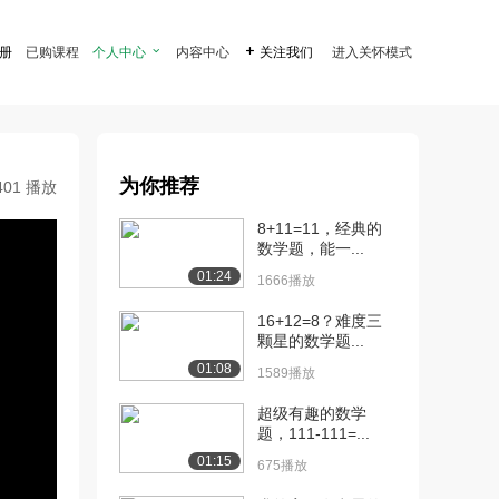
注册
已购课程
个人中心

内容中心

关注我们
进入关怀模式
为你推荐
401 播放
8+11=11，经典的
数学题，能一...
01:24
1666播放
16+12=8？难度三
颗星的数学题...
01:08
1589播放
超级有趣的数学
题，111-111=...
01:15
675播放