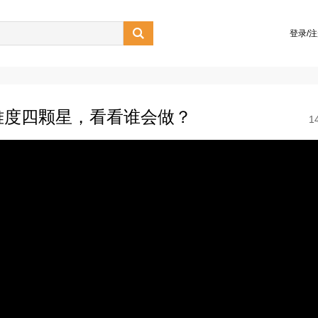

登录/
，难度四颗星，看看谁会做？
1