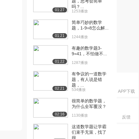
题，思考会简单
吗？...
01:27
1253播放
简单巧妙的数学
题，1-9=8怎么解...
01:21
1244播放
有趣的数学题3-
9=41，不怕做不...
01:22
1287播放
有争议的一道数学
题，有人说是错
题，...
02:21
534播放
APP下载
很简单的数学题，
为什么全军覆没？
02:16
1130播放
反馈
这道数学题让学霸
们束手无策，找了
很...