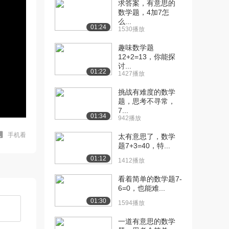
求答案，有意思的
数学题，4加7怎
么...
01:24
1530播放
趣味数学题
12+2=13，你能探
讨...
01:22
1427播放
挑战有难度的数学
题，思考不寻常，
7...
01:34
942播放
手机看
太有意思了，数学
题7+3=40，特...
01:12
1412播放
看着简单的数学题7-
6=0，也能难...
01:30
1594播放
一道有意思的数学