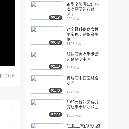
备孕之前哪些妇科
疾病需要进行处
理？
00:18
595播放
这个骨科疾病女性
更常见，需提高警
惕...
00:43
1153播放
胆结石患者手术后
还是需要中医
02:10
808播放
手机看
肾结石中西医结合
治疗
01:46
862播放
1.85元解决需要几
万块手术解决的...
02:23
1558播放
"王医生真的特别感