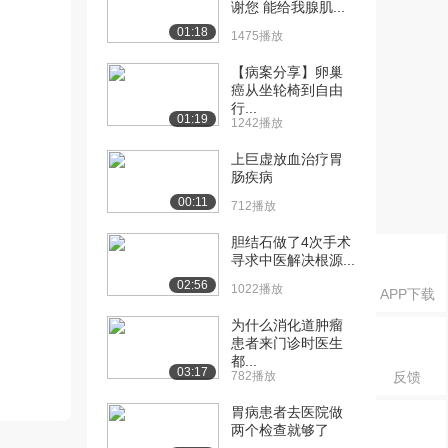
谢您 能给我腺肌...
01:18
1475播放
【病案分享】卵巢
癌从坐轮椅到自由
行...
01:19
1242播放
上巨虚放血治疗胃
肠疾病
00:11
712播放
胆结石做了4次手术
寻求中医解决根源...
02:56
1022播放
APP下载
为什么消化道肿瘤
患者来门诊时医生
都...
03:17
782播放
反馈
胃病患者去医院做
两个检查就够了