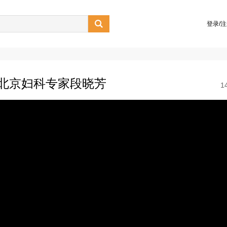

登录/
 北京妇科专家段晓芳
1