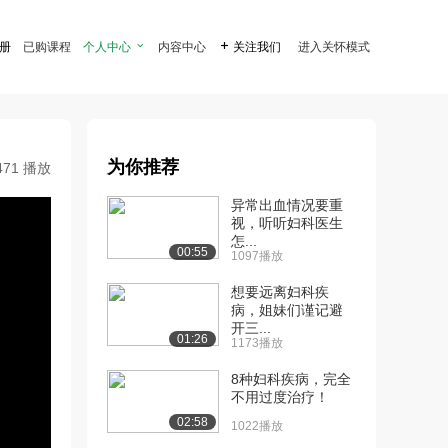
注册
已购课程
个人中心

内容中心

关注我们
进入关怀模式
为你推荐
471 播放
异常出血情况要重
视，听听妇科医生
怎...
00:55
1097播放
想要远离妇科疾
病，姐妹们谨记避
开三...
01:26
1173播放
8种妇科疾病，完全
不用过度治疗！
02:58
1022播放