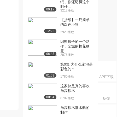
纸，你还记得这个
叫什...
00:17
3212播放
【折纸】一只简单
的双色小狗
12:22
2920播放
因熊孩子的一个动
作，全城的棉花糖
竟...
06:48
2876播放
第9集 为什么泡泡是
彩色的？
01:53
1780播放
APP下载
这家伙是真的喜欢
乐高积木
00:54
6707播放
反馈
乐高积木潜水艇的
制作