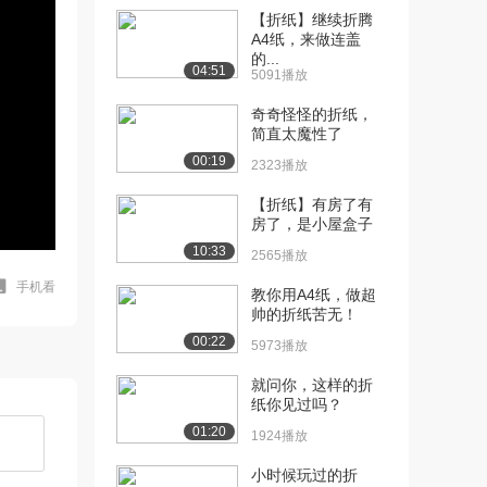
【折纸】继续折腾
A4纸，来做连盖
的...
04:51
5091播放
奇奇怪怪的折纸，
简直太魔性了
00:19
2323播放
【折纸】有房了有
房了，是小屋盒子
10:33
2565播放
手机看
教你用A4纸，做超
帅的折纸苦无！
00:22
5973播放
就问你，这样的折
纸你见过吗？
01:20
1924播放
小时候玩过的折