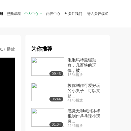
注册
已购课程
个人中心

内容中心

关注我们
进入关怀模式
为你推荐
317 播放
泡泡玛特最强劲
敌，几百块的玩
偶，被...
09:43
1584播放
教你制作可爱好玩
的小夹子，可以夹
起...
06:44
4146播放
感觉无聊就用冰棒
棍制作乒乓球小玩
具...
01:04
2246播放