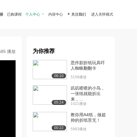
注册
已购课程
个人中心

内容中心

关注我们
进入关怀模式
为你推荐
585 播放
恶作剧折纸玩具吓
人蜘蛛翻翻卡
06:10
5158播放
叽叽喳喳的小鸟，
一张纸就能折出
来，...
05:24
1421播放
教你用A4纸，做超
帅的折纸苦无！
00:22
5983播放