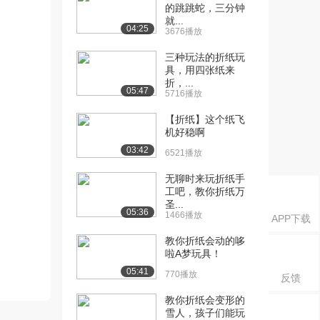
的跳跳蛇，三分钟
就...
04:25
3676播放
三种玩法的折纸玩
具，用四张纸来
折，...
05:47
5716播放
【折纸】这个纸飞
机好稳啊
03:42
6521播放
无聊时来玩折纸手
工吧，教你折纸万
圣...
05:36
1466播放
APP下载
教你折纸会动的哆
啦A梦玩具！
05:41
770播放
反馈
教你折纸会变形的
雪人，孩子们能玩