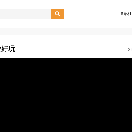

登录/
爱好玩
2