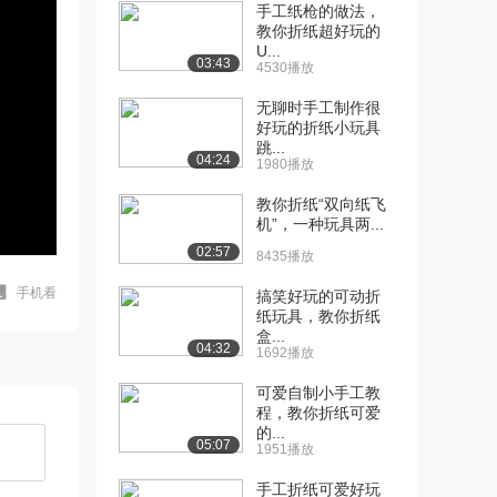
手工纸枪的做法，
教你折纸超好玩的
U...
03:43
4530播放
无聊时手工制作很
好玩的折纸小玩具
跳...
04:24
1980播放
教你折纸“双向纸飞
机”，一种玩具两...
02:57
8435播放
手机看
搞笑好玩的可动折
纸玩具，教你折纸
盒...
04:32
1692播放
可爱自制小手工教
程，教你折纸可爱
的...
05:07
1951播放
手工折纸可爱好玩