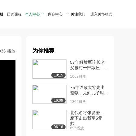
注册
已购课程
个人中心

内容中心

关注我们
进入关怀模式
为你推荐
936 播放
57年解放军连长老
父被村干部欺压，...
10:15
1062播放
75年谭政大将走出
监狱，见到儿子时...
16:09
1306播放
北伐名将张发奎，
麾下走出我军5元
帅...
06:16
895播放