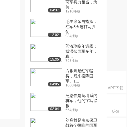
两军兵力相当，为
何...
04:37
1210播放
毛主席亲自指挥，
红军5天连打两胜
仗...
12:02
984播放
郭汝瑰晚年透露：
我潜伏国军多年，
真...
15:35
798播放
方步舟是红军猛
将，后来投降国
军。1...
04:05
1060播放
APP下载
汤恩伯是黄埔系的
将军，他的字写得
很...
02:04
654播放
反馈
刘启雄是南京保卫
战首个投降的国军