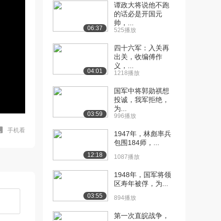
谭政大将说他不跑
的话必是开国元
帅，...
06:37
525播放
四十六军：入关再
出关，收编傅作
义，...
04:01
1218播放
国军中将郭勋祺想
投诚，我军拒绝，
为...
03:59
996播放
手机看
1947年，林彪率兵
包围184师，...
12:18
1087播放
1948年，国军将领
区寿年被俘，为...
03:55
894播放
第一次直皖战争，