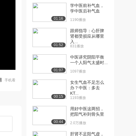
学中医前补气血，
学中医后补气血
01:16
1190播放
跟师指导：心肝脾
肾都受损应从哪里
入...
01:52
831播放
中医讲究阴阳平衡
一个人阳气太盛时...
01:07
1097播放
手机看
女生气血不足怎么
办？中医：多去
KT...
00:15
1193播放
用好中医这两招，
把阳气补到骨头里
00:44
2.0万播放
肝肾不足阳气虚，