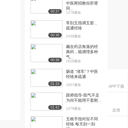
中医两招教你肝肾
同...
00:37
1278播放
常刮五指调五脏，
疏通经络
00:36
2439播放
藏在药店角落的经
典药，能调理多种
气...
00:38
1629播放
肠道 “堵车”？中医
经络来疏通
01:33
1057播放
APP下载
跟师指导-阳气不足
为何不能用干姜附...
01:42
1479播放
反馈
五根手指对应不同
经络 每天刮一刮