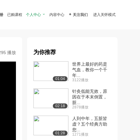
注册
已购课程
个人中心

内容中心

关注我们
进入关怀模式
为你推荐
295 播放
世界上最好的药是
气血，教你一个千
年...
01:04
3122播放
针灸低能无效，原
因在于本末倒置，
脏...
02:18
2878播放
人到中年，五脏皆
虚？五个经典方助
您...
01:28
1271播放