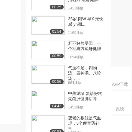
00:35
1422播放
36岁 阳W 早X 无快
感 yn潮...
01:54
1160播放
肝不好脾受罪，一
个经典方疏肝健脾
00:59
1094播放
气血不足，四物
汤、四神汤、八珍
汤，...
00:56
664播放
APP下载
中焦淤堵 复诊好转
先疏肝健脾后补...
04:43
1452播放
反馈
变老的根源是气血
虚，3个便宜药补
气...
00:52