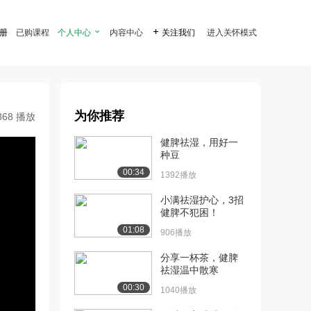
注册
已购课程
个人中心

内容中心

关注我们
进入关怀模式
为你推荐
868 播放
健脾祛湿，用好一
种豆
00:34
1392播放
小满祛湿护心，3招
健脾不犯困！
01:08
906播放
分享一杯茶，健脾
祛湿温中散寒
00:30
1040播放