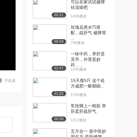
可以在家试试健脾
祛湿操吧
00:21
1496播放
玫瑰花煮水巧搭
配，疏肝气 健脾胃
...
00:59
706播放
一味中药，养肝是
灵丹，补肾是妙
药，...
02:47
1045播放
15天瘦5斤 这个处
手机看
方减肥一般都能...
01:02
1154播放
常按脚上一根筋 养
肝柔肝疏肝气
00:50
1312播放
五方合一 老中医妙
用名方 疏肝健脾...