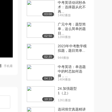
中考英语动词秒杀
术：选择题从此不
再...
03:00
1492播放
广元中考：题型简
单，这么简单的题
目...
02:50
1200播放
2023年中考数学模
拟题，题目简单...
02:35
944播放
手机看
中考英语：单选题
中的时态如何选
择，...
04:13
1404播放
24.加强题型
1（上）
10:10
1261播放
选词填空真题精讲