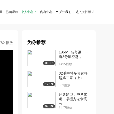
注册
已购课程
个人中心

内容中心

关注我们
进入关怀模式
为你推荐
782 播放
1956年高考题：一
道3分填空题，...
01:17
1495播放
32毛中特多项选择
题第二章（上）
12:59
689播放
经典题型，中考常
考，掌握方法拿高
分
02:19
1373播放