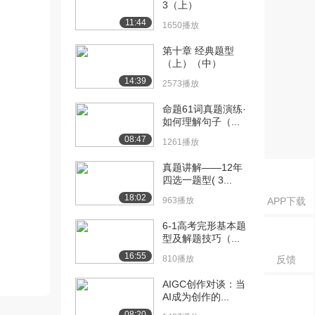
3（上）
11:44
1650播放
第十章 经典题型
（上）（中）
14:39
2573播放
命题61词真题演练·
如何理解句子（...
08:47
1261播放
真题讲解——12年
四选一题型( 3...
18:02
963播放
APP下载
6-1高考完形基本题
型及解题技巧（...
16:55
810播放
反馈
AIGC创作对谈：当
AI成为创作的...
08:20