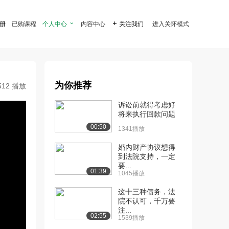
注册
已购课程
个人中心

内容中心

关注我们
进入关怀模式
为你推荐
512 播放
诉讼前就得考虑好
将来执行回款问题
00:50
1341播放
婚内财产协议想得
到法院支持，一定
要...
01:39
1045播放
这十三种债务，法
院不认可，千万要
注...
02:55
1539播放