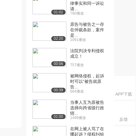
律事实和同一诉讼
请...
01:02
780播放
原告与被告之一存
在仲裁条款，案件
是...
02:20
1091播放
法院判决专利侵权
成立！
00:06
757播放
被网络侵权，起诉
时可以“被告就原
告...
00:39
664播放
APP下载
当事人互为原被告
选择向跨省级行政
辖...
01:00
1499播放
反馈
在网上被人骂了在
哪起诉？侵权纠纷