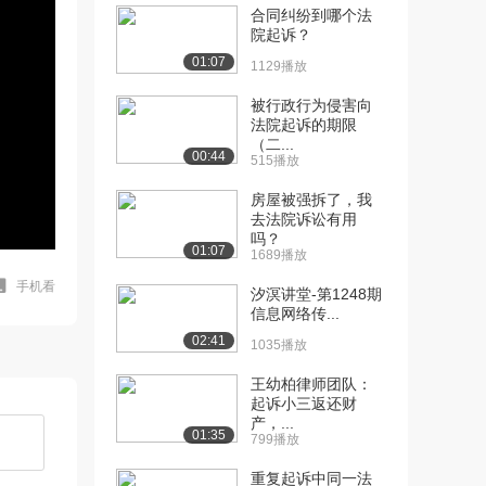
合同纠纷到哪个法
院起诉？
01:07
1129播放
被行政行为侵害向
法院起诉的期限
（二...
00:44
515播放
房屋被强拆了，我
去法院诉讼有用
吗？
01:07
1689播放
手机看
汐溟讲堂-第1248期
信息网络传...
02:41
1035播放
王幼柏律师团队：
起诉小三返还财
产，...
01:35
799播放
重复起诉中同一法