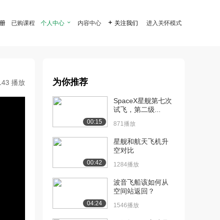
注册
已购课程
个人中心

内容中心

关注我们
进入关怀模式
为你推荐
143 播放
SpaceX星舰第七次
试飞，第二级...
00:15
871播放
星舰和航天飞机升
空对比
00:42
1284播放
波音飞船该如何从
空间站返回？
04:24
1546播放