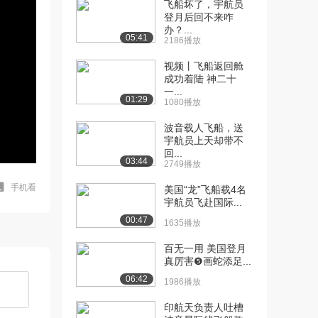
飞船坏了，宇航员
登月后回不来咋
办？...
05:41
2186播放
视频丨飞船返回舱
成功着陆 神二十
一...
01:29
1080播放
波音载人飞船，送
宇航员上天却带不
回...
03:44
2749播放
手机看
美国“龙”飞船载4名
宇航员飞赴国际...
00:47
1635播放
百无一用 美国登月
真厉害❺画蛇添足...
06:42
1986播放
印航天负责人吐槽