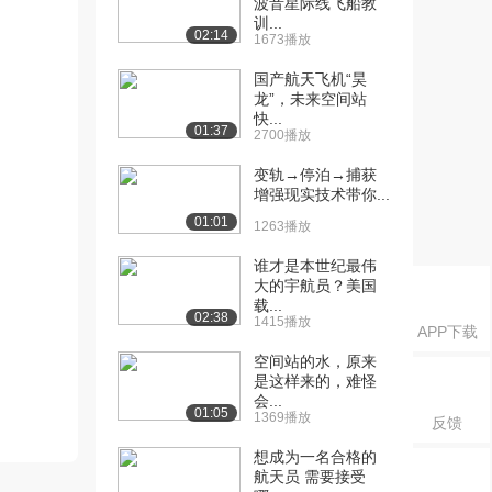
波音星际线飞船教
训...
02:14
1673播放
国产航天飞机“昊
龙”，未来空间站
快...
01:37
2700播放
变轨→停泊→捕获
增强现实技术带你...
01:01
1263播放
谁才是本世纪最伟
大的宇航员？美国
载...
02:38
1415播放
APP下载
空间站的水，原来
是这样来的，难怪
会...
01:05
1369播放
反馈
想成为一名合格的
航天员 需要接受