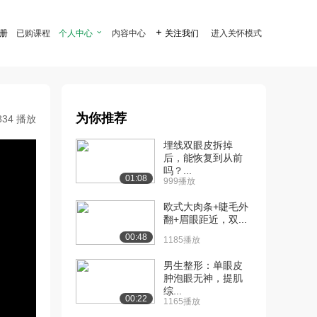
注册
已购课程
个人中心

内容中心

关注我们
进入关怀模式
为你推荐
834 播放
埋线双眼皮拆掉
后，能恢复到从前
吗？...
01:08
999播放
欧式大肉条+睫毛外
翻+眉眼距近，双...
00:48
1185播放
男生整形：单眼皮
肿泡眼无神，提肌
综...
00:22
1165播放