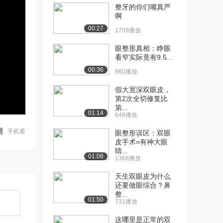
整牙的你们嘴真严
啊
00:27
1709播放
眼整形真相：睁眼
看窄实际竟有9.5...
00:36
860播放
假大宽深双眼皮，
第2次全切修复比
第...
01:14
646播放
手机看
眼整形误区：双眼
皮手术=有神大眼
睛...
01:08
1366播放
天生双眼皮为什么
还要做眼综合？鼻
整...
01:50
731播放
这哪里是正常的双