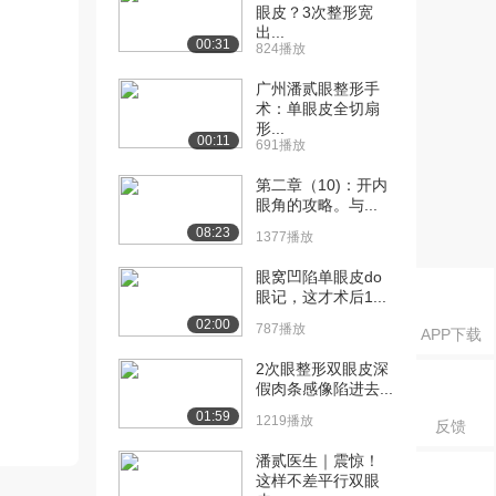
眼皮？3次整形宽
出...
00:31
824播放
广州潘贰眼整形手
术：单眼皮全切扇
形...
00:11
691播放
第二章（10)：开内
眼角的攻略。与...
08:23
1377播放
眼窝凹陷单眼皮do
眼记，这才术后1...
02:00
787播放
APP下载
2次眼整形双眼皮深
假肉条感像陷进去...
01:59
1219播放
反馈
潘贰医生｜震惊！
这样不差平行双眼