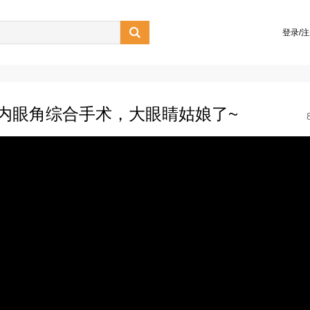

登录/
内眼角综合手术，大眼睛姑娘了~