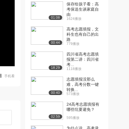
保存给孩子看：高
考保送生谈家庭自
由
01:08
1624播放
高考志愿填报，文
科生也有自己的出
路
00:44
779播放
四川省高考志愿填
报第二讲：四川省
考...
18:29
1118播放
手机看
志愿填报没那么
难，高考分数一键
转换...
00:40
573播放
24高考志愿填报有
哪些坑要避免？
02:59
595播放
为什么说，高考录