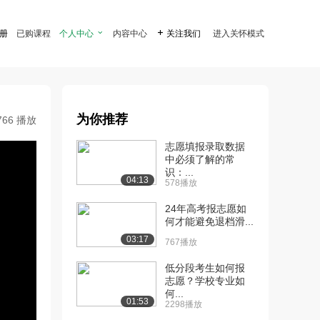
注册
已购课程
个人中心

内容中心

关注我们
进入关怀模式
为你推荐
766 播放
志愿填报录取数据
中必须了解的常
识：...
04:13
578播放
24年高考报志愿如
何才能避免退档滑...
03:17
767播放
低分段考生如何报
志愿？学校专业如
何...
01:53
2298播放