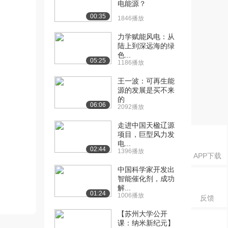
电能源？
00:35
1846播放
力学赋能风电：从
陆上到深远海的绿
色...
05:25
1186播放
王一波：可再生能
源的发展是买不来
的
06:06
2092播放
走进中国天楹辽源
项目，巨型风力发
电...
02:44
1396播放
APP下载
中国科学家开发出
智能催化剂，成功
解...
01:24
1006播放
反馈
【苏州大学公开
课：纳米新纪元】