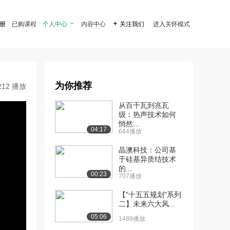
注册
已购课程
个人中心

内容中心

关注我们
进入关怀模式
为你推荐
212 播放
从百千瓦到兆瓦
级：热声技术如何
悄然...
04:17
644播放
晶澳科技：公司基
于硅基异质结技术
的...
00:23
707播放
【"十五五规划"系列
二】未来六大风...
05:06
1489播放