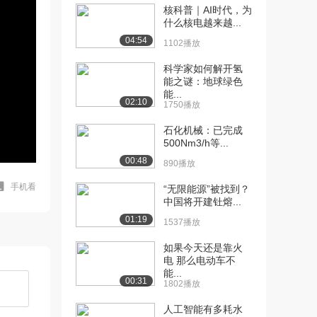
核科普｜AI时代，为
什么核电越来越...
04:54
1102播放
科学家如何解开氢
能之谜：地球绿色
能...
02:10
1750播放
石化机械：已完成
500Nm3/h等...
00:48
890播放
手机看
“无限能源”被找到？
中国将开建钍熔...
01:19
1537播放
如果今天还是靠火
电 那么电动车不
能...
00:31
1802播放
人工智能有多耗水