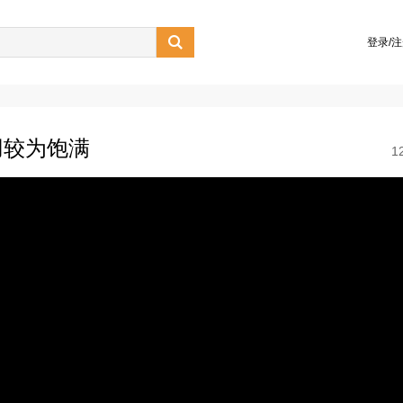

登录/
用较为饱满
1