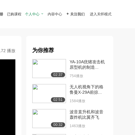
注册
已购课程
个人中心

内容中心

关注我们
进入关怀模式
为你推荐
172 播放
YA-10A疣猪攻击机
原型机的制造...
02:37
754播放
无人机视角下的格
鲁曼X-29A前掠...
02:51
1584播放
波音直升机和波音
轰炸机比翼齐飞
00:32
1463播放