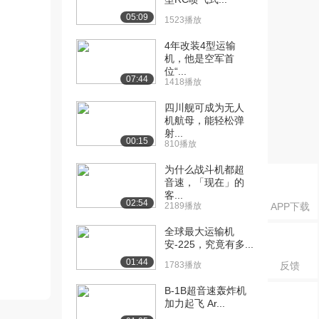
05:09
1523播放
4年改装4型运输
机，他是空军首
位“...
07:44
1418播放
四川舰可成为无人
机航母，能轻松弹
射...
00:15
810播放
为什么战斗机都超
音速，「现在」的
客...
02:54
2189播放
APP下载
全球最大运输机
安-225，究竟有多...
01:44
1783播放
反馈
B-1B超音速轰炸机
加力起飞 Ar...