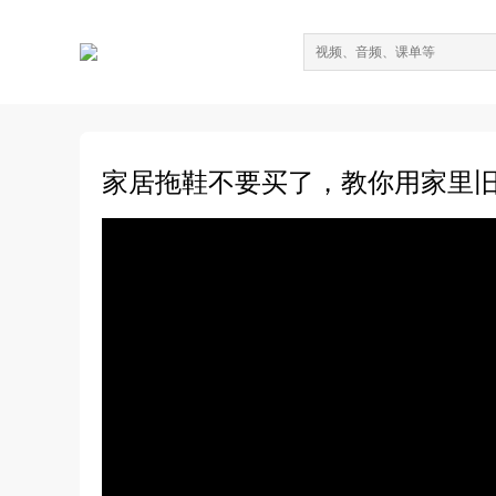
家居拖鞋不要买了，教你用家里