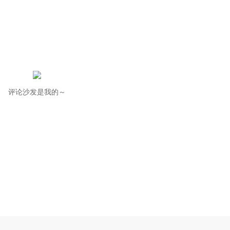
评论沙发是我的～