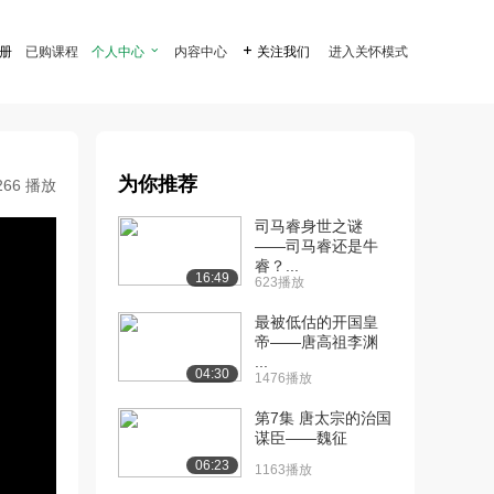
注册
已购课程
个人中心

内容中心

关注我们
进入关怀模式
为你推荐
266 播放
司马睿身世之谜
——司马睿还是牛
睿？...
16:49
623播放
最被低估的开国皇
帝——唐高祖李渊
...
04:30
1476播放
第7集 唐太宗的治国
谋臣——魏征
06:23
1163播放