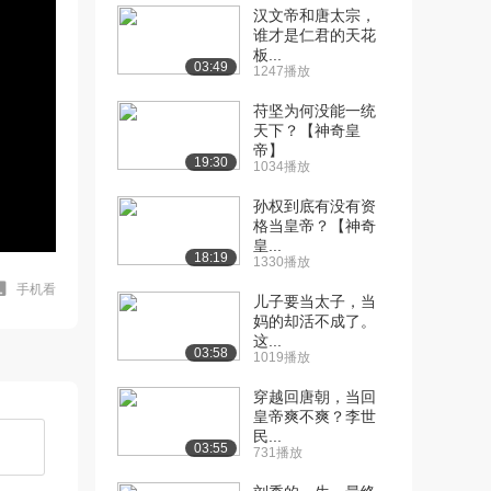
汉文帝和唐太宗，
谁才是仁君的天花
板...
03:49
1247播放
苻坚为何没能一统
天下？【神奇皇
帝】
19:30
1034播放
孙权到底有没有资
格当皇帝？【神奇
皇...
18:19
1330播放
手机看
儿子要当太子，当
妈的却活不成了。
这...
03:58
1019播放
穿越回唐朝，当回
皇帝爽不爽？李世
民...
03:55
731播放