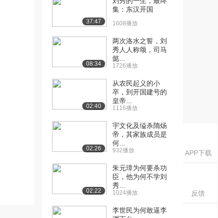
刘秀的一生，最终
集：东汉开国
37:47
1608播放
两次洛水之誓，刘
秀人人称颂，司马
懿...
08:34
1726播放
从农民起义的小
卒，到开国建号的
皇帝...
02:40
1116播放
宇文化及缢杀隋炀
帝，其家族成员是
何...
02:26
932播放
APP下载
朱元璋为何要杀功
臣，他为何不学刘
秀...
02:22
1024播放
反馈
李世民为何敢逼李