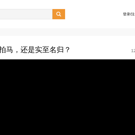

登录/
牛拍马，还是实至名归？
1