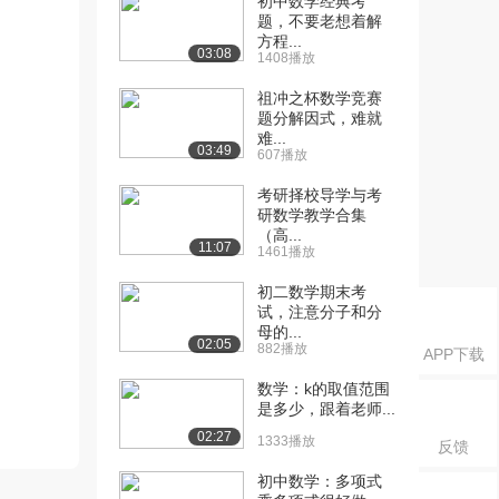
初中数学经典考
题，不要老想着解
方程...
03:08
1408播放
祖冲之杯数学竞赛
题分解因式，难就
难...
03:49
607播放
考研择校导学与考
研数学教学合集
（高...
11:07
1461播放
初二数学期末考
试，注意分子和分
母的...
02:05
882播放
APP下载
数学：k的取值范围
是多少，跟着老师...
02:27
1333播放
反馈
初中数学：多项式