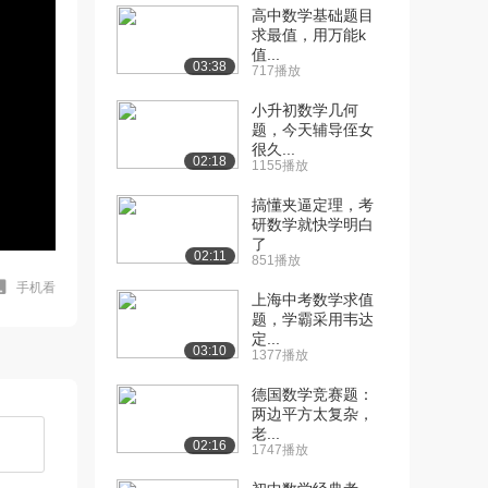
高中数学基础题目
求最值，用万能k
值...
03:38
717播放
小升初数学几何
题，今天辅导侄女
很久...
02:18
1155播放
搞懂夹逼定理，考
研数学就快学明白
了
02:11
851播放
手机看
上海中考数学求值
题，学霸采用韦达
定...
03:10
1377播放
德国数学竞赛题：
两边平方太复杂，
老...
02:16
1747播放