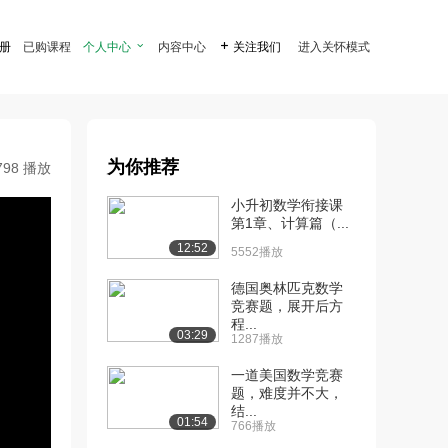
注册
已购课程
个人中心

内容中心

关注我们
进入关怀模式
为你推荐
798 播放
小升初数学衔接课
第1章、计算篇（...
12:52
5552播放
德国奥林匹克数学
竞赛题，展开后方
程...
03:29
1287播放
一道美国数学竞赛
题，难度并不大，
结...
01:54
766播放