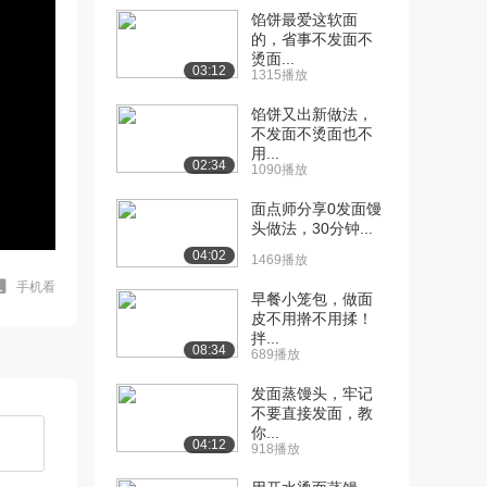
馅饼最爱这软面
的，省事不发面不
烫面...
03:12
1315播放
馅饼又出新做法，
不发面不烫面也不
用...
02:34
1090播放
面点师分享0发面馒
头做法，30分钟...
04:02
1469播放
手机看
早餐小笼包，做面
皮不用擀不用揉！
拌...
08:34
689播放
发面蒸馒头，牢记
不要直接发面，教
你...
04:12
918播放