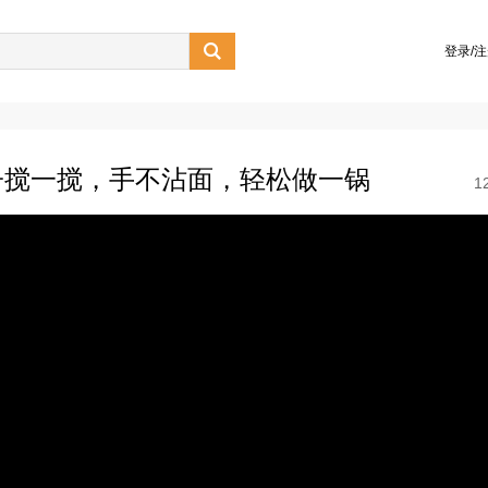

登录/
子搅一搅，手不沾面，轻松做一锅
1