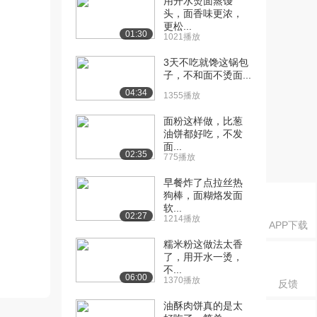
用开水烫面蒸馒
头，面香味更浓，
更松...
01:30
1021播放
3天不吃就馋这锅包
子，不和面不烫面...
04:34
1355播放
面粉这样做，比葱
油饼都好吃，不发
面...
02:35
775播放
早餐炸了点拉丝热
狗棒，面糊烙发面
软...
02:27
1214播放
APP下载
糯米粉这做法太香
了，用开水一烫，
不...
06:00
1370播放
反馈
油酥肉饼真的是太