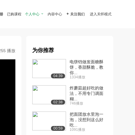
注册
已购课程
个人中心

内容中心

关注我们
进入关怀模式
为你推荐
255 播放
电饼铛做发面糖酥
饼，香甜酥脆，教
你...
04:39
1334播放
炸蘑菇超好吃的做
法，不用专门调面
糊...
02:38
746播放
把面团放水里泡一
泡，没想到这么好
吃...
00:59
1091播放