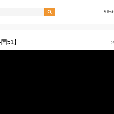

登录/
国51】
2