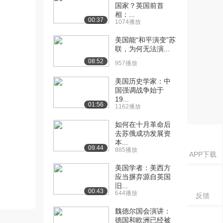
国家？英国前首
相：...
00:37
1074播放
美国能“和平演变”苏
联，为何无法演...
08:52
957播放
美国历史学家：中
国强调战争始于
19...
01:56
1162播放
如何在十月革命后
去苏俄成功发展资
本...
09:44
885播放
APP下载
美国学者：美西方
应当摒弃源自英国
旧...
00:43
644播放
反馈
魏德尔国会演讲：
德国和欧洲已经被