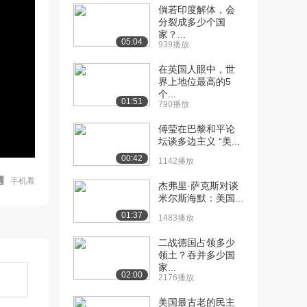
倘若印度解体，会
分裂成多少个国
家？...
05:04
939播放
在英国人眼中，世
界上地位最高的5
个...
01:51
790播放
傅莹在巴黎和平论
坛谈多边主义 “美...
00:42
1142播放
手机看
杰弗里·萨克斯对谈
米尔斯海默：美国...
01:37
1483播放
二战德国占领多少
领土？吞并多少国
家...
02:00
2176播放
美国最古老的民主