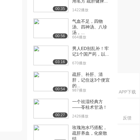
用名方 疏肝健脾...
00:35
1422播放
气血不足，四物
汤、四神汤、八珍
汤，...
00:56
664播放
男人ED别乱补！牢
记1个国产药，以...
03:16
670播放
疏肝、补肝、清
肝，记住这3个便宜
的...
00:54
987播放
APP下载
一个祛湿经典方
——苓桂术甘汤！
00:27
2426播放
反馈
玫瑰泡水巧搭配，
疏肝养血，化瘀散
结