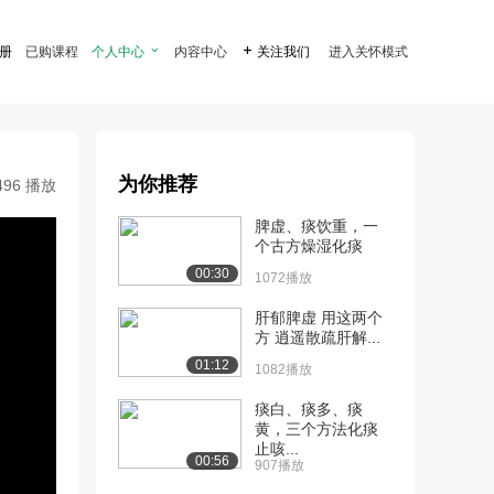
注册
已购课程
个人中心

内容中心

关注我们
进入关怀模式
为你推荐
496 播放
脾虚、痰饮重，一
个古方燥湿化痰
00:30
1072播放
肝郁脾虚 用这两个
方 逍遥散疏肝解...
01:12
1082播放
痰白、痰多、痰
黄，三个方法化痰
止咳...
00:56
907播放