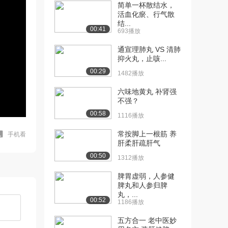
简单一杯散结水，
活血化瘀、行气散
结...
00:41
693播放
通宣理肺丸 VS 清肺
抑火丸，止咳...
00:29
1482播放
六味地黄丸 补肾强
不强？
00:58
1116播放
常按脚上一根筋 养
手机看
肝柔肝疏肝气
00:50
1312播放
脾胃虚弱，人参健
脾丸和人参归脾
丸，...
00:52
1186播放
五方合一 老中医妙