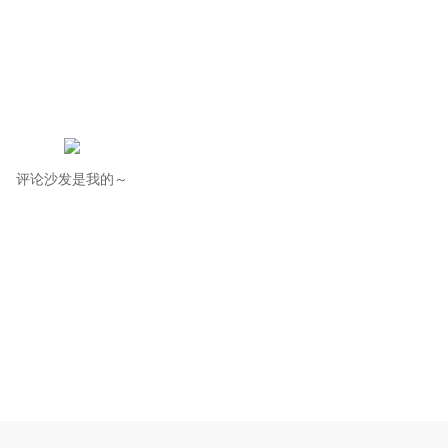
评论沙发是我的～