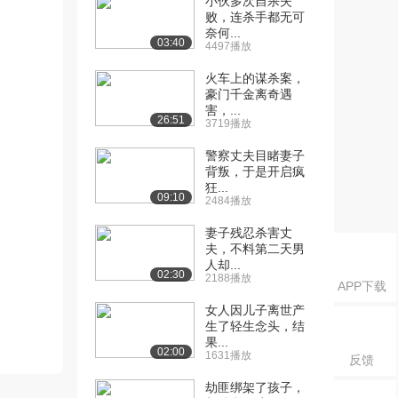
小伙多次自杀失
败，连杀手都无可
奈何...
03:40
4497播放
火车上的谋杀案，
豪门千金离奇遇
害，...
26:51
3719播放
警察丈夫目睹妻子
背叛，于是开启疯
狂...
09:10
2484播放
妻子残忍杀害丈
夫，不料第二天男
人却...
02:30
2188播放
APP下载
女人因儿子离世产
生了轻生念头，结
果...
02:00
1631播放
反馈
劫匪绑架了孩子，