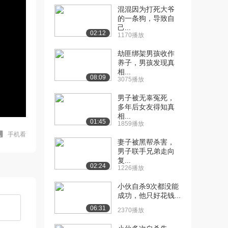
混混因为打死大爷
的一条狗，导致自
己...
02:12
1170播放
劫匪绑架男孩收作
养子，男孩发现真
相...
08:09
3075播放
男子被无辜冤死，
多年后女友得知真
相...
01:45
1859播放
手机看
妻子被黑帮杀害，
男子联手兄弟走向
复...
02:24
1226播放
小伙自杀9次都没能
成功，他只好花钱...
06:31
2370播放