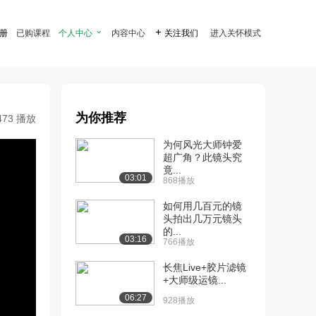
注册
已购课程
个人中心

内容中心

关注我们
进入关怀模式
为你推荐
473 播放
为何风光大师钟爱
超广角？此镜头究
竟...
03:01
868播放
如何用几百元的镜
头拍出几万元镜头
的...
03:16
766播放
长焦Live+胶片滤镜
+大师级运镜...
06:27
928播放