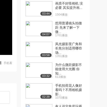
画质不好怪相机 没
必要 其实提升画...
03:44
1504播放
想用普通镜头拍微
距 先来了解一下
微...
04:07
1701播放
风光摄影里广角和
长焦分别适用哪些
场...
03:58
1351播放
手机看
为什么微距摄影不
能使用大光圈 你
知...
03:32
613播放
手机拍荷花人像好
看吗？不用相机摄
影...
02:38
1070播放
有人说定焦是玩摄