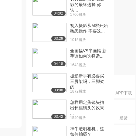
影的最终选择 你
认...
04:02
1700播放
初入摄影从M档开始
熟悉操作 不要这...
03:29
1015播放
全画幅VS半画幅 新
手该如何选择适...
04:18
1643播放
摄影新手有必要买
三脚架吗，三脚架
的...
03:08
1872播放
APP下载
怎样用定焦镜头拍
出长焦镜头的效果
...
03:42
1540播放
反馈
神牛透明相机，这
如何拍摄？