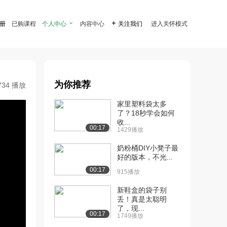
注册
已购课程
个人中心

内容中心

关注我们
进入关怀模式
为你推荐
734 播放
家里塑料袋太多
了？18秒学会如何
收...
00:17
1429播放
奶粉桶DIY小凳子最
好的版本，不光...
00:17
915播放
新鞋盒的袋子别
丢！真是太聪明
了，现...
00:17
1749播放