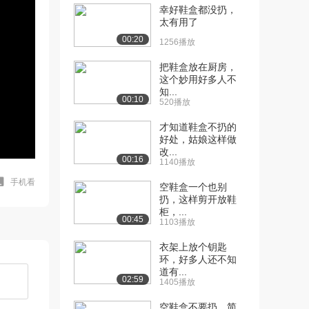
幸好鞋盒都没扔，
太有用了
00:20
1256播放
把鞋盒放在厨房，
这个妙用好多人不
知...
00:10
520播放
才知道鞋盒不扔的
好处，姑娘这样做
改...
00:16
1140播放
手机看
空鞋盒一个也别
扔，这样剪开放鞋
柜，...
00:45
1103播放
衣架上放个钥匙
环，好多人还不知
道有...
02:59
1405播放
空鞋盒不要扔，简