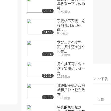
单改造一下，收纳
鞋...
00:16
1360播放
手提袋不要扔，这
样剪几刀放卫生
间，...
01:10
880播放
衣架上套个塑料
瓶，原来还有这个
大作...
00:14
1190播放
男性抽屉可以备上
这个实用药，你一
定...
00:32
1125播放
APP下载
谁说旧手机壳没用
就得扔掉？把它放
在...
00:19
1306播放
反馈
喝完的奶粉罐别