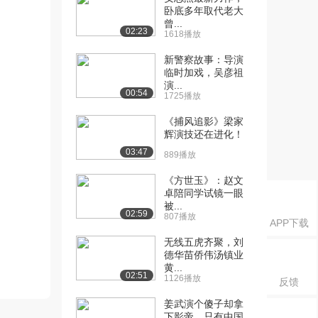
卧底多年取代老大
曾...
02:23
1618播放
新警察故事：导演
临时加戏，吴彦祖
演...
00:54
1725播放
《捕风追影》梁家
辉演技还在进化！
03:47
889播放
《方世玉》：赵文
卓陪同学试镜一眼
被...
02:59
807播放
APP下载
无线五虎齐聚，刘
德华苗侨伟汤镇业
黄...
02:51
1126播放
反馈
姜武演个傻子却拿
下影帝，只有中国