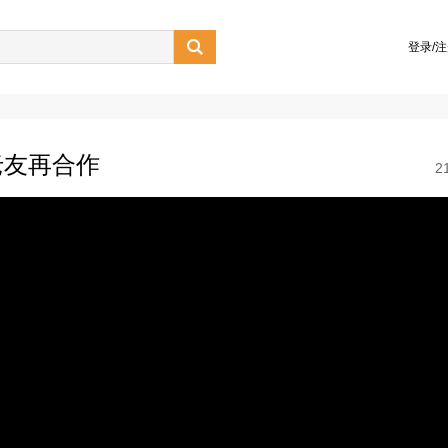

登录/
老友再合作
2