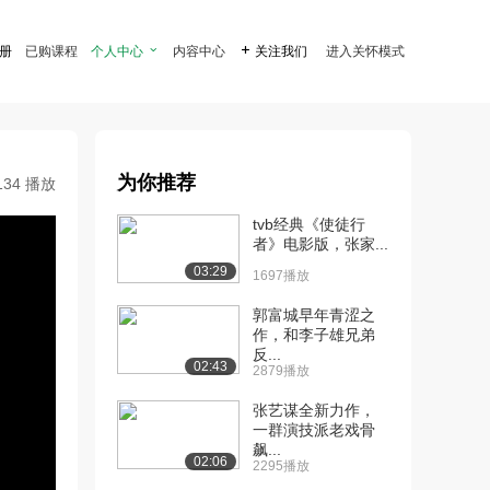
注册
已购课程
个人中心

内容中心

关注我们
进入关怀模式
为你推荐
134 播放
tvb经典《使徒行
者》电影版，张家...
03:29
1697播放
郭富城早年青涩之
作，和李子雄兄弟
反...
02:43
2879播放
张艺谋全新力作，
一群演技派老戏骨
飙...
02:06
2295播放