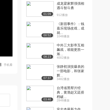
成龙梁家辉强强相
遇斗智斗勇
01:09
912播放
《新宿事件》：钱
嘉乐现场改戏，成
就...
00:52
1048播放
中外三大影帝互相
飙戏，谁能更胜一
筹...
08:23
4002播放
手机看
张静初演技爆表的
一部电影，和张家
辉...
07:37
3482播放
台湾省黑帮片经
典，黄渤赵又廷搭
档破...
03:46
2848播放
安志杰最新力作，