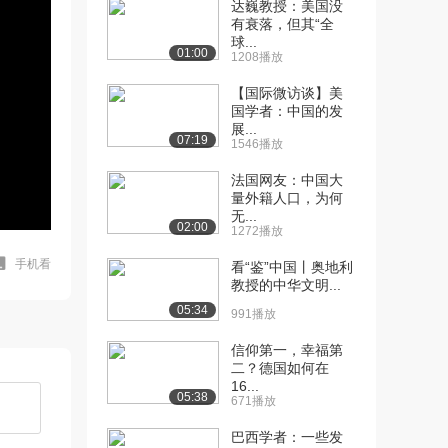
达巍教授：美国没
有衰落，但其“全
球...
01:00
1208播放
【国际微访谈】美
国学者：中国的发
展...
07:19
1546播放
法国网友：中国大
量外籍人口，为何
无...
02:00
1272播放
手机看
看“鉴”中国丨奥地利
教授的中华文明...
05:34
991播放
信仰第一，幸福第
二？德国如何在
16...
05:38
671播放
巴西学者：一些发