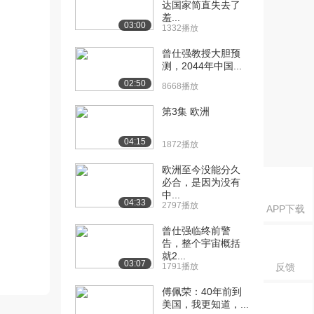
达国家简直失去了
羞...
03:00
1332播放
曾仕强教授大胆预
测，2044年中国...
02:50
8668播放
第3集 欧洲
04:15
1872播放
欧洲至今没能分久
必合，是因为没有
中...
04:33
2797播放
APP下载
曾仕强临终前警
告，整个宇宙概括
就2...
03:07
1791播放
反馈
傅佩荣：40年前到
美国，我更知道，...