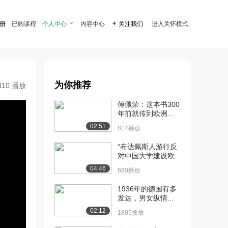
注册
已购课程
个人中心

内容中心

关注我们
进入关怀模式
为你推荐
410 播放
傅佩荣：这本书300
年前就传到欧洲...
02:51
814播放
“布达佩斯人游行反
对中国大学建设欧...
04:46
690播放
1936年的德国有多
发达，男女纵情...
02:12
1805播放