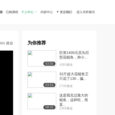
注册
已购课程
个人中心

内容中心

关注我们
进入关怀模式
为你推荐
884 播放
巨资1400元买头巨
型花鲢鱼，帅小...
03:55
4383播放
32斤超大花鲢鱼王
只花了130，骗...
03:53
2736播放
这是我见过最大的
鲢鱼，这样吃，简
直...
08:32
2369播放