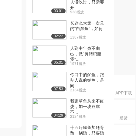
人没吃过，只需要
开...
03:01
938播放
长这么大第一次见
的“白黑鱼”，如何...
02:22
1387播放
人到中年身不由
己，做“黄鳝鸡腰
煲”...
05:31
1971播放
你口中的鲈鱼，跟
别人说的鲈鱼，是
同...
07:53
2134播放
APP下载
我家草鱼从来不红
烧，加一块豆腐，
不...
04:29
2124播放
反馈
十五斤鲫鱼加鳝骨
熬一锅汤，只要汤