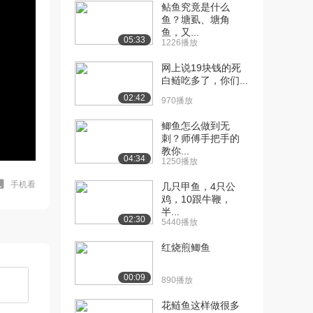
鲇鱼究竟是什么
鱼？塘虱、塘角
鱼，又...
05:33
1226播放
网上说19块钱的死
白鲢吃多了，你们...
02:42
970播放
鲫鱼怎么做到无
刺？师傅手把手的
教你...
04:34
1250播放
手机看
几只甲鱼，4只公
鸡，10跟牛鞭，
半...
02:30
5440播放
红烧煎鲫鱼
00:09
890播放
花鲢鱼这样做很多