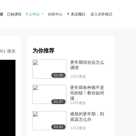
注册
已购课程
个人中心

内容中心

关注我们
进入关怀模式
为你推荐
861 播放
更年期综合征怎么
调理
01:45
1052播放
更年期各种痛不是
你的错！教你如何
缓...
01:37
1455播放
难熬的更年期，到
底该怎么办
02:41
1332播放