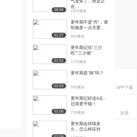
气变坏了，而是正
在...
08:06
1453播放
更年期不是“作”，请
给她多一点关爱...
01:27
993播放
更年期记住“三少
吃”“三少做”
01:02
1270播放
更年期是“病”吗？
02:03
550播放
APP下载
更年期记好这4点，
过得更平稳！
02:06
728播放
反馈
更年期会持续多
久，怎么样应对
02:09