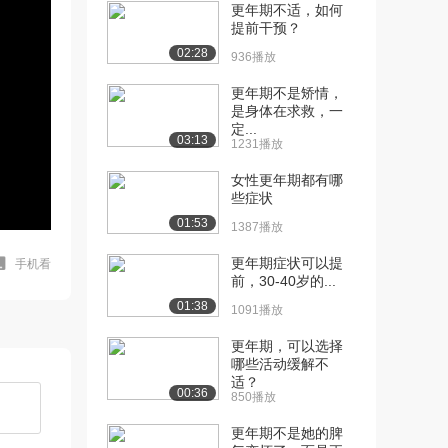
更年期不适，如何
提前干预？
02:28
936播放
更年期不是矫情，
是身体在求救，一
定...
03:13
1231播放
女性更年期都有哪
些症状
01:53
1387播放
更年期症状可以提
手机看
前，30-40岁的...
01:38
1091播放
更年期，可以选择
哪些活动缓解不
适？
00:36
850播放
更年期不是她的脾