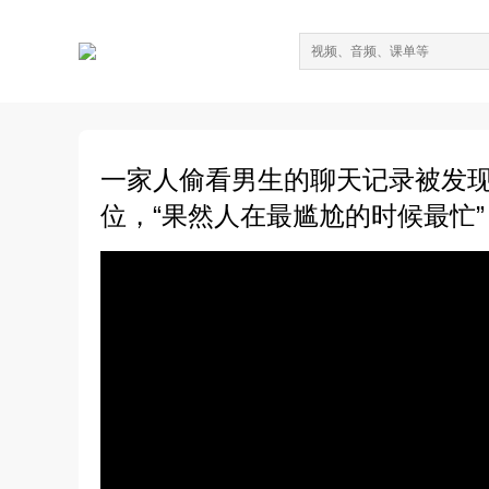
一家人偷看男生的聊天记录被发
位，“果然人在最尴尬的时候最忙”