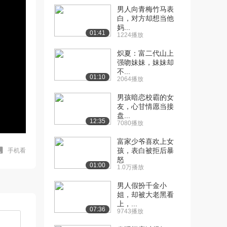
男人向青梅竹马表
白，对方却想当他
妈...
01:41
1224播放
炽夏：富二代山上
强吻妹妹，妹妹却
不...
01:10
2064播放
男孩暗恋校霸的女
友，心甘情愿当接
盘...
12:35
7080播放
富家少爷喜欢上女
孩，表白被拒后暴
手机看
怒
01:00
1.0万播放
男人假扮千金小
姐，却被大老黑看
上，...
07:36
9743播放