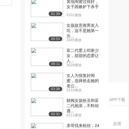
发现闺蜜过得好，
女子因嫉妒下杀手
01:39
6101播放
女孩故意推男友入
坑，这不是她第一
次...
00:53
2845播放
富二代爱上邻家少
女，甜甜的恋爱让
人...
05:11
3028播放
女人为报复好闺
蜜，选择抢走她的
老公...
03:38
5133播放
APP下载
财阀女孩扮丑和富
二代相亲，不料却
遇...
02:31
6211播放
反馈
亲哥找来粉丝，24