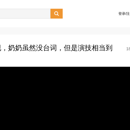

登录/
现，奶奶虽然没台词，但是演技相当到
1