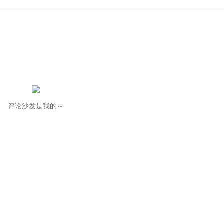
评论沙发是我的～