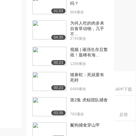
吗？
01:03
864播放
为何人吃的肉多来
自食草动物，几乎
不...
04:35
2740播放
视频 | 顽强生存且繁
殖！最稀有海...
00:23
1288播放
猪鼻蛇：死就要有
死样
00:23
6488播放
APP下载
第2集 虎鲸团队捕食
03:35
782播放
反馈
鬣狗捕食穿山甲