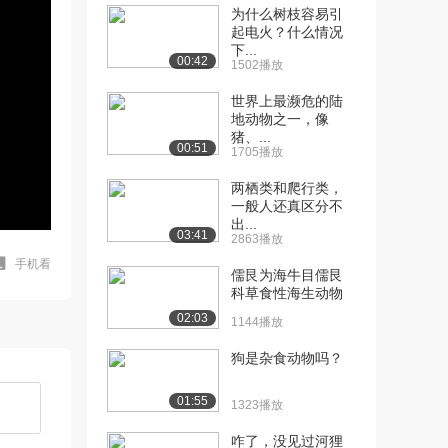
为什么树枝容易引
起电火？什么情况
下...
00:42
1502播放
世界上最濒危的陆
地动物之一，像
猪、...
00:51
1705播放
两栖类和爬行类，
一般人还真区分不
出...
03:41
2863播放
手机看
儒艮为海牛目儒艮
科草食性海生动物
02:03
1144播放
狗是杂食动物吗？
01:55
1323播放
咋了，没见过河狸