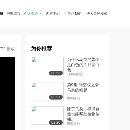
注册
已购课程
个人中心

内容中心

关注我们
进入关怀模式
为你推荐
772 播放
为什么鸟类的粪便
是白色的？那些白
色...
00:53
1688播放
第9集 制空权之争：
鸟类的崛起
05:57
900播放
除了鸟类，棕熊竟
然也能帮助植物传
播...
02:20
900播放