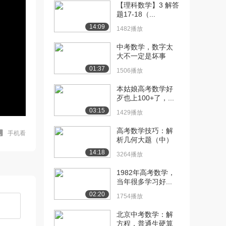
【理科数学】3 解答
题17-18（...
14:09
1482播放
中考数学，数字太
大不一定是坏事
01:37
1506播放
本姑娘高考数学好
歹也上100+了，...
03:15
1429播放
高考数学技巧：解
手机看
析几何大题（中）
14:18
3264播放
1982年高考数学，
当年很多学习好...
02:20
1754播放
北京中考数学：解
方程，普通生硬算