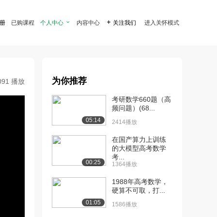
注册
已购课程
个人中心

内容中心

关注我们
进入关怀模式
为你推荐
091 播放
考研数学660题（高
频问题）(68...
05:14
2414播放
在国产算力上训练
的大模型高考数学
考...
00:25
1364播放
1988年高考数学，
硬算不可取，打...
01:05
1586播放