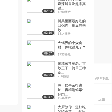
麻辣鲜香吃起来真
过...
02:24
1390播放
川菜里面最好吃的
回锅肉，用豆筋来
炒...
02:10
1314播放
火锅界的小众食
材，你吃过几个？
09:57
1733播放
传统家常菜老北京
炒三丁，简单三种
食...
04:23
756播放
APP下载
腌一盆牛杂打边
炉，再精选鲜嫩牛
仔肉...
07:47
1946播放
反馈
大厨教你一道好吃
的特色菜，小炒田