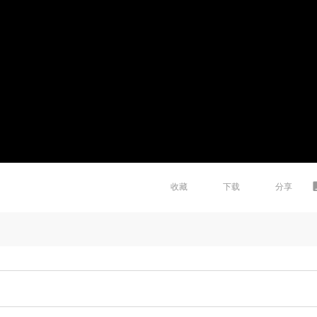
收藏
下载
分享