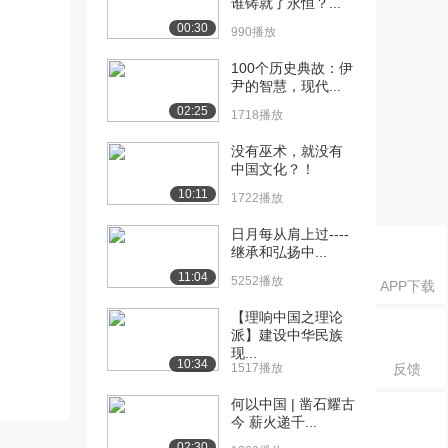
谁铸就了永恒？...
00:30
990播放
100个历史典故：伊
尹的智慧，现代...
02:25
1718播放
没有巫术，就没有
中国文化？！
10:11
1722播放
日月每从肩上过----
继承和弘扬中...
11:04
5252播放
APP下载
【理响中国之理论
派】建设中华民族
现...
10:34
1517播放
反馈
何以中国 | 凿石耀古
今 薪火递千...
02:30