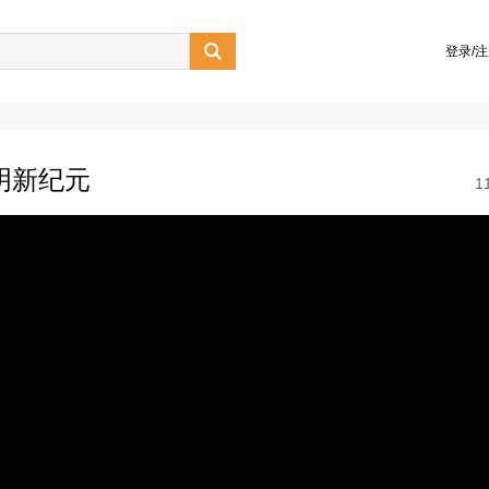

登录/
明新纪元
1