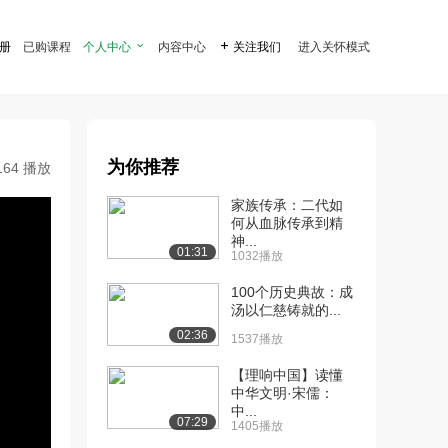
注册
已购课程
个人中心

内容中心

关注我们
进入关怀模式
为你推荐
164 播放
家族传承：二代如
何从血脉传承到精
神...
01:31
1032播放
100个历史典故：成
汤以仁慈铸就的...
02:36
1537播放
【理响中国】读懂
中华文明·宋儒：
中...
07:29
1405播放