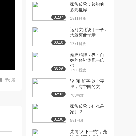
家族传承：祭祀的
多彩世界
01:37
1511播放
运河文化说 | 王平：
大运河像母亲...
03:16
1271播放
秦汉精神世界：百
姓的祭祀体系与信
仰...
36:26
1766播放
手机看
说“闻”解字·这个字
里，有中国的文...
02:03
703播放
家族传承：什么是
家训？
01:36
551播放
走向“天下一统”，是