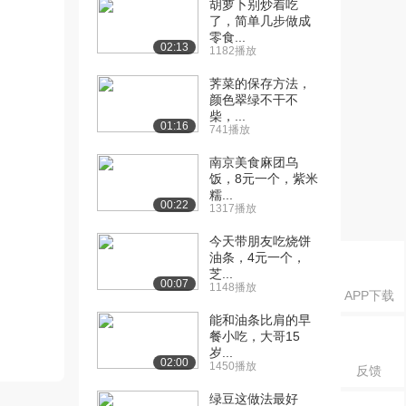
胡萝卜别炒着吃
了，简单几步做成
零食...
02:13
1182播放
荠菜的保存方法，
颜色翠绿不干不
柴，...
01:16
741播放
南京美食麻团乌
饭，8元一个，紫米
糯...
00:22
1317播放
今天带朋友吃烧饼
油条，4元一个，
芝...
00:07
1148播放
APP下载
能和油条比肩的早
餐小吃，大哥15
岁...
02:00
1450播放
反馈
绿豆这做法最好