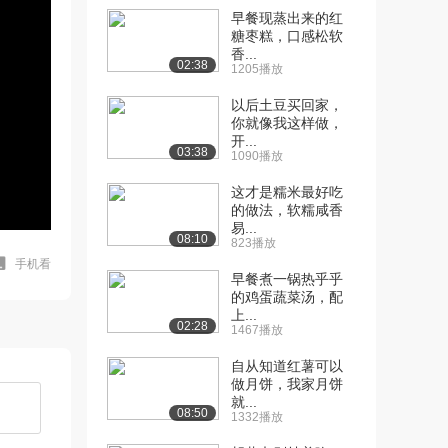
早餐现蒸出来的红
糖枣糕，口感松软
香...
02:38
1205播放
以后土豆买回家，
你就像我这样做，
开...
03:38
1090播放
这才是糯米最好吃
的做法，软糯咸香
易...
08:10
823播放
手机看
早餐煮一锅热乎乎
的鸡蛋蔬菜汤，配
上...
02:28
1467播放
自从知道红薯可以
做月饼，我家月饼
就...
08:50
1332播放