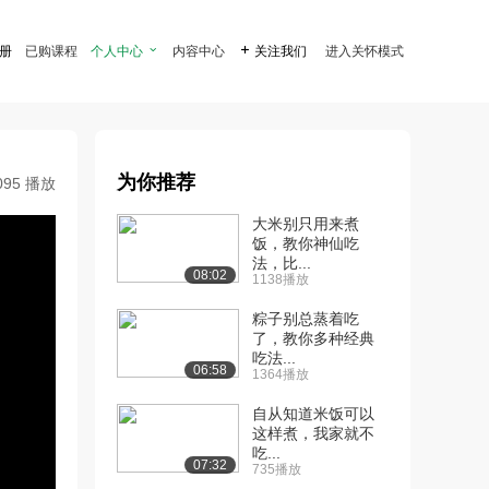
注册
已购课程
个人中心

内容中心

关注我们
进入关怀模式
为你推荐
095 播放
大米别只用来煮
饭，教你神仙吃
法，比...
08:02
1138播放
粽子别总蒸着吃
了，教你多种经典
吃法...
06:58
1364播放
自从知道米饭可以
这样煮，我家就不
吃...
07:32
735播放