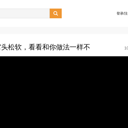

登录/
窝头松软，看看和你做法一样不
1